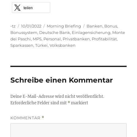
teilen
Autor
Veröffentlicht
Kategorien
Schlagwörter
-tz
10/01/2022
Morning Briefing
Banken
,
Bonus
,
am
Bonussystem
,
Deutsche Bank
,
Einlagensicherung
,
Monte
dei Paschi
,
MPS
,
Personal
,
Privatbanken
,
Profitabilität
,
Sparkassen
,
Türkei
,
Volksbanken
Schreibe einen Kommentar
Deine E-Mail-Adresse wird nicht veröffentlicht.
Erforderliche Felder sind mit
*
markiert
KOMMENTAR
*