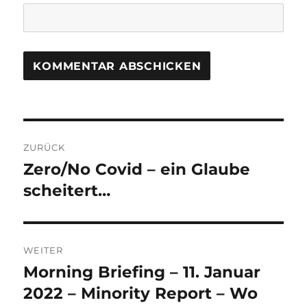
Beitrags-
ZURÜCK
Navigation
Zero/No Covid – ein Glaube
Vorheriger
Beitrag:
scheitert…
WEITER
Morning Briefing – 11. Januar
Nächster
Beitrag:
2022 – Minority Report – Wo