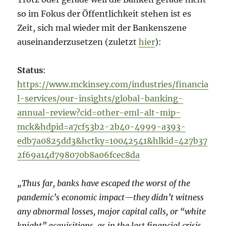
so im Fokus der Öffentlichkeit stehen ist es
Zeit, sich mal wieder mit der Bankenszene
auseinanderzusetzen (zuletzt
hier
):
Status
:
https://www.mckinsey.com/industries/financia
l-services/our-insights/global-banking-
annual-review?cid=other-eml-alt-mip-
mck&hdpid=a7cf53b2-2b40-4999-a393-
edb7a0825dd3&hctky=10042541&hlkid=427b37
2f69a14d798070b8a06fcec8da
„Thus far, banks have escaped the worst of the
pandemic’s economic impact—they didn’t witness
any abnormal losses, major capital calls, or “white
knight” acquisitions, as in the last financial crisis.