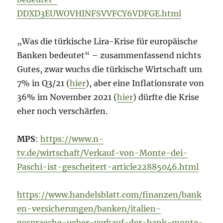
DDXD3EUWOVHINFSVVFCY6VDFGE.html
„Was die türkische Lira-Krise für europäische
Banken bedeutet“ – zusammenfassend nichts
Gutes, zwar wuchs die türkische Wirtschaft um
7% in Q3/21 (
hier
), aber eine Inflationsrate von
36% im November 2021 (
hier
) dürfte die Krise
eher noch verschärfen.
MPS
:
https://www.n-
tv.de/wirtschaft/Verkauf-von-Monte-dei-
Paschi-ist-gescheitert-article22885046.html
https://www.handelsblatt.com/finanzen/bank
en-versicherungen/banken/italien-
gespraeche-ueber-verkauf-der-bank-monte-