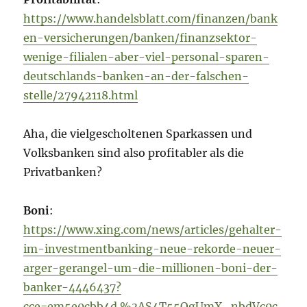
https://www.handelsblatt.com/finanzen/bank
en-versicherungen/banken/finanzsektor-
wenige-filialen-aber-viel-personal-sparen-
deutschlands-banken-an-der-falschen-
stelle/27942118.html
Aha, die vielgescholtenen Sparkassen und
Volksbanken sind also profitabler als die
Privatbanken?
Boni
:
https://www.xing.com/news/articles/gehalter-
im-investmentbanking-neue-rekorde-neuer-
arger-gerangel-um-die-millionen-boni-der-
banker-4446437?
cce=em5e0cbb4d.%3AS4T55OgUmX_nbdVc0c