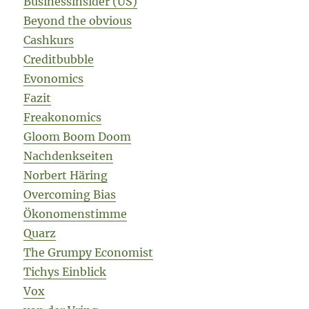
Businessinsider (US)
Beyond the obvious
Cashkurs
Creditbubble
Evonomics
Fazit
Freakonomics
Gloom Boom Doom
Nachdenkseiten
Norbert Häring
Overcoming Bias
Ökonomenstimme
Quarz
The Grumpy Economist
Tichys Einblick
Vox