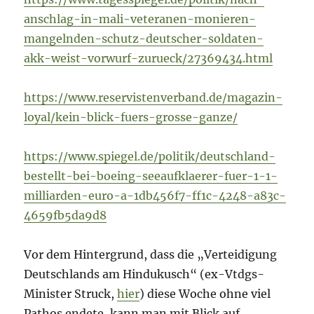
anschlag-in-mali-veteranen-monieren-
mangelnden-schutz-deutscher-soldaten-
akk-weist-vorwurf-zurueck/27369434.html
https://www.reservistenverband.de/magazin-
loyal/kein-blick-fuers-grosse-ganze/
https://www.spiegel.de/politik/deutschland-
bestellt-bei-boeing-seeaufklaerer-fuer-1-1-
milliarden-euro-a-1db456f7-ff1c-4248-a83c-
4659fb5da9d8
Vor dem Hintergrund, dass die „Verteidigung
Deutschlands am Hindukusch“ (ex-Vtdgs-
Minister Struck,
hier
) diese Woche ohne viel
Pathos endete, kann man mit Blick auf