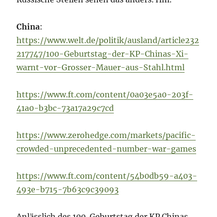
China
:
https://www.welt.de/politik/ausland/article232
217747/100-Geburtstag-der-KP-Chinas-Xi-
warnt-vor-Grosser-Mauer-aus-Stahl.html
https://www.ft.com/content/0a03e5a0-203f-
41a0-b3bc-73a17a29c7cd
https://www.zerohedge.com/markets/pacific-
crowded-unprecedented-number-war-games
https://www.ft.com/content/54b0db59-a403-
493e-b715-7b63c9c39093
Anlässlich des 100. Geburtstag der KP Chinas