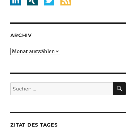
ARCHIV
Archiv
SU
Suche
nach:
ZITAT DES TAGES