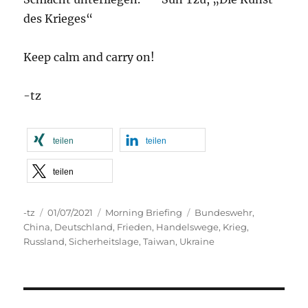
des Krieges“
Keep calm and carry on!
-tz
teilen
teilen
teilen
Autor
Veröffentlicht
Kategorien
Schlagwörter
-tz
01/07/2021
Morning Briefing
Bundeswehr
,
am
China
,
Deutschland
,
Frieden
,
Handelswege
,
Krieg
,
Russland
,
Sicherheitslage
,
Taiwan
,
Ukraine