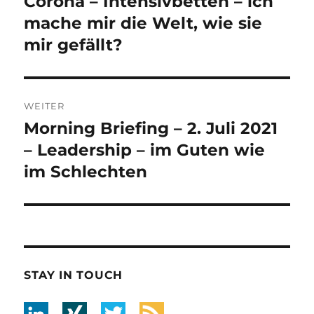
Corona – Intensivbetten – ich
Vorheriger
Beitrag:
mache mir die Welt, wie sie
mir gefällt?
WEITER
Morning Briefing – 2. Juli 2021
Nächster
Beitrag:
– Leadership – im Guten wie
im Schlechten
STAY IN TOUCH