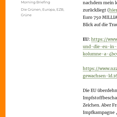
am
Kategorien
Morning Briefing
nachdem mein let
Schlagwörter
Die Grünen
,
Europa
,
EZB
,
zurückliegt (
hie
Grüne
Euro 750 MILLIA
Blick auf die Tr
EU
:
https://www
und-die-eu-in-
kolumne-a-4bc
https://www.nz
gewachsen-ld.1
Die EU überdehnt
Impfstoffbescha
Zeichen. Aber Fr
Impfkampagne „is