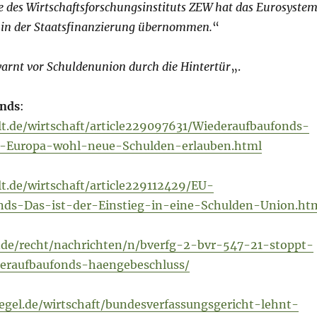
e des Wirtschaftsforschungsinstituts
ZEW
hat das Eurosyste
e in der Staatsfinanzierung übernommen.
“
arnt vor Schuldenunion durch die Hintertür
„.
nds
:
t.de/wirtschaft/article229097631/Wiederaufbaufonds-
-Europa-wohl-neue-Schulden-erlauben.html
t.de/wirtschaft/article229112429/EU-
nds-Das-ist-der-Einstieg-in-eine-Schulden-Union.ht
.de/recht/nachrichten/n/bverfg-2-bvr-547-21-stoppt-
eraufbaufonds-haengebeschluss/
egel.de/wirtschaft/bundesverfassungsgericht-lehnt-