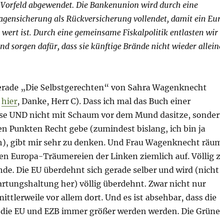
 Vorfeld abgewendet. Die Bankenunion wird durch eine
gensicherung als Rückversicherung vollendet, damit ein Eu
l wert ist. Durch eine gemeinsame Fiskalpolitik entlasten wir
nd sorgen dafür, dass sie künftige Brände nicht wieder allein
 gerade „Die Selbstgerechten“ von Sahra Wagenknecht
n
hier
, Danke, Herr C). Dass ich mal das Buch einer
se UND nicht mit Schaum vor dem Mund dasitze, sonde
en Punkten Recht gebe (zumindest bislang, ich bin ja
h), gibt mir sehr zu denken. Und Frau Wagenknecht räu
en Europa-Träumereien der Linken ziemlich auf. Völlig 
inde. Die EU überdehnt sich gerade selber und wird (nicht
artungshaltung her) völlig überdehnt. Zwar nicht nur
mittlerweile vor allem dort. Und es ist absehbar, dass die
die EU und EZB immer größer werden werden. Die Grün