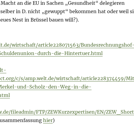
 Macht an die EU in Sachen „Gesundheit“ delegieren
es selber in D. nicht „gewuppt“ bekommen hat oder weil si
neues Nest in Brüssel bauen will?).
t.de/wirtschaft/article228071563/Bundesrechnungshof
chuldenunion-durch-die-Hintertuer.html
lt-
ct.org/c/s/amp.welt.de/wirtschaft/article228374459/Mi
Merkel-und-Scholz-den-Weg-in-die-
html
w.de/fileadmin/FTP/ZEWKurzexpertisen/EN/ZEW_Short
usammenfassung
hier
)