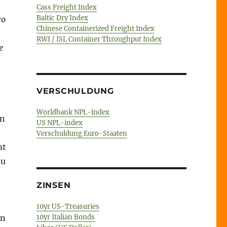
Cass Freight Index
Baltic Dry Index
ro
Chinese Containerized Freight Index
RWI / ISL Container Throughput Index
e
VERSCHULDUNG
Worldbank NPL-index
rn
US NPL-index
Verschuldung Euro-Staaten
mt
zu
ZINSEN
10yr US-Treasuries
10yr Italian Bonds
en