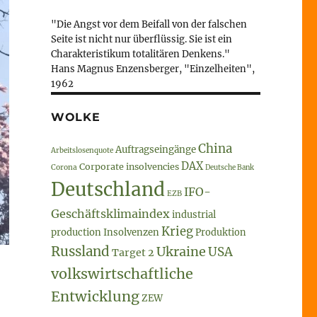
"Die Angst vor dem Beifall von der falschen
Seite ist nicht nur überflüssig. Sie ist ein
Charakteristikum totalitären Denkens."
Hans Magnus Enzensberger, "Einzelheiten",
1962
WOLKE
China
Auftragseingänge
Arbeitslosenquote
DAX
Corporate insolvencies
Corona
Deutsche Bank
Deutschland
IFO-
EZB
Geschäftsklimaindex
industrial
Krieg
production
Insolvenzen
Produktion
Russland
Ukraine
USA
Target 2
volkswirtschaftliche
Entwicklung
ZEW