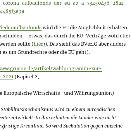
n-corona-aufbaufonds-der-eu-ab-a-73250436-28a1-
4485f3e9a
iederaufbaufonds
wird die EU die Möglichkeit erhalten,
erschulden – etwas, das durch die EU-Verträge wohl eher
werden sollte (
hier
)). Das sieht das BVerfG aber anders
n es um Grundrechte oder die EU geht).
www.gruene.de/artikel/wahlprogramm-zur-
-2021
(Kapitel 2,
ie Europäische Wirtschafts- und Währungsunion)
 Stabilitätsmechanismus wird zu einem europäischen
terentwickelt. In ihm erhalten die Länder eine nicht
rzfristige Kreditlinie. So wird Spekulation gegen einzelne