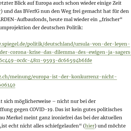
zter Blick auf Europa auch schon wieder einige Zeit
r
) und das BVerfG nun den Weg frei gemacht hat für den
RDEN-Aufbaufonds, heute mal wieder ein „frischer“
aumprojektion der deutschen Politik:
.spiegel.de/politik/deutschland/ursula-von-der-leyen-
der-corona-krise-das-dilemma-des-ewigen-ja-sagers
6c449-0cdc-4811-9593-dc66594b6fde
z.ch/meinung/europa-ist-der-konkurrenz-nicht-
606140
 sich möglicherweise – nicht nur bei der
ffung gegen COVID-19. Das ist kein gutes politisches
au Merkel meint ganz ironiefrei das bei der aktuellen
t echt nicht alles schiefgelaufen“ (
hier
) und möchte