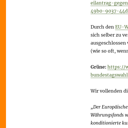
eilantrag-gege
49b0-9037-44d
Durch den
EU-W
sich selber zu v
ausgeschlossen 
(wie so oft, wen
Grüne:
https://
bundestagswahl
Wir vollenden d
„Der Europäische
Währungsfonds wei
konditionierte ku