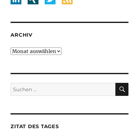
ARCHIV
Archiv
SU
Suche
nach:
ZITAT DES TAGES