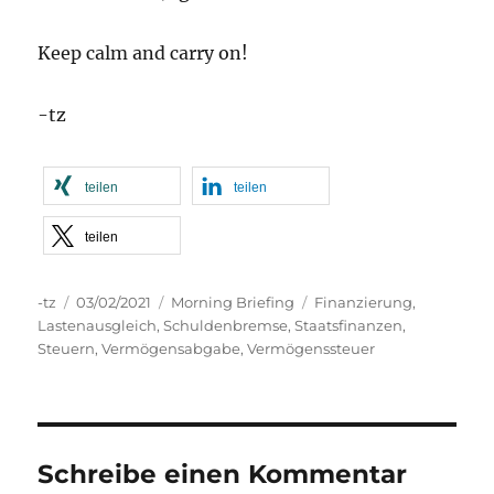
Keep calm and carry on!
-tz
teilen
teilen
teilen
Autor
Veröffentlicht
Kategorien
Schlagwörter
-tz
03/02/2021
Morning Briefing
Finanzierung
,
am
Lastenausgleich
,
Schuldenbremse
,
Staatsfinanzen
,
Steuern
,
Vermögensabgabe
,
Vermögenssteuer
Schreibe einen Kommentar