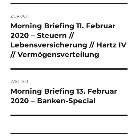
Beitrags-
ZURÜCK
Navigation
Morning Briefing 11. Februar
Vorheriger
Beitrag:
2020 – Steuern //
Lebensversicherung // Hartz IV
// Vermögensverteilung
WEITER
Morning Briefing 13. Februar
Nächster
Beitrag:
2020 – Banken-Special