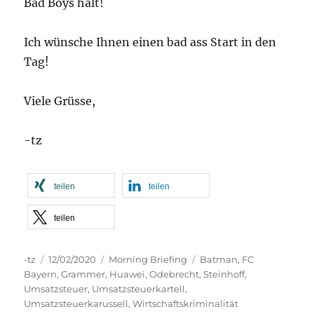
Bad Boys halt!
Ich wünsche Ihnen einen bad ass Start in den
Tag!
Viele Grüsse,
-tz
teilen
teilen
teilen
Autor
Veröffentlicht
Kategorien
Schlagwörter
-tz
12/02/2020
Morning Briefing
Batman
,
FC
am
Bayern
,
Grammer
,
Huawei
,
Odebrecht
,
Steinhoff
,
Umsatzsteuer
,
Umsatzsteuerkartell
,
Umsatzsteuerkarussell
,
Wirtschaftskriminalität