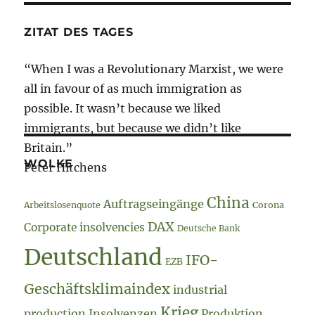
ZITAT DES TAGES
“When I was a Revolutionary Marxist, we were
all in favour of as much immigration as
possible. It wasn’t because we liked
immigrants, but because we didn’t like
Britain.”
WOLKE
Peter Hitchens
China
Auftragseingänge
Arbeitslosenquote
Corona
DAX
Corporate insolvencies
Deutsche Bank
Deutschland
IFO-
EZB
Geschäftsklimaindex
industrial
Krieg
production
Insolvenzen
Produktion