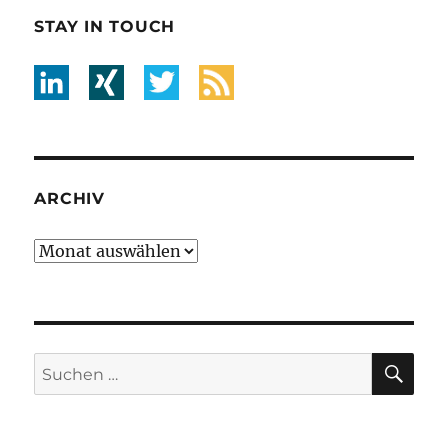
STAY IN TOUCH
ARCHIV
Archiv
SU
Suche
nach: