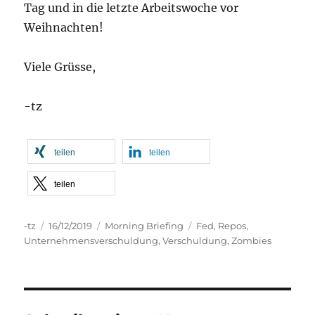
Tag und in die letzte Arbeitswoche vor
Weihnachten!
Viele Grüsse,
-tz
teilen
teilen
teilen
Autor
Veröffentlicht
Kategorien
Schlagwörter
-tz
16/12/2019
Morning Briefing
Fed
,
Repos
,
am
Unternehmensverschuldung
,
Verschuldung
,
Zombies