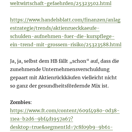
weltwirtschaft-gefaehrden/25323502.html
https://www.handelsblatt.com/finanzen/anlag
estrategie/trends/aktienrueckkaeufe-
schulden-aufnehmen-fuer-die-kurspflege-
ein-trend-mit-grossem-risiko/25323588.html
Ja, ja, selbst dem HB fällt „schon“ auf, dass die
zunehmende Unternehmensverschuldung
gepaart mit Aktienrückkäufen vielleicht nicht
so ganz der gesundheitsfördernde Mix ist.
Zombies
:
https://www.ft.com/content/609f4980-0d38-
11ea-b2d6-9bf4d1957a67?
desktop=true&segmentId=7c8f09b9-9b61-