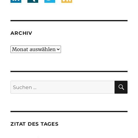
ARCHIV
Archiv
SU
Suche
nach:
ZITAT DES TAGES