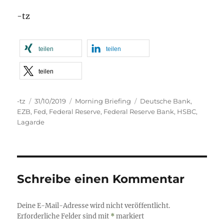
-tz
teilen
teilen
teilen
Autor
Veröffentlicht
Kategorien
Schlagwörter
-tz
31/10/2019
Morning Briefing
Deutsche Bank
,
am
EZB
,
Fed
,
Federal Reserve
,
Federal Reserve Bank
,
HSBC
,
Lagarde
Schreibe einen Kommentar
Deine E-Mail-Adresse wird nicht veröffentlicht.
Erforderliche Felder sind mit
*
markiert