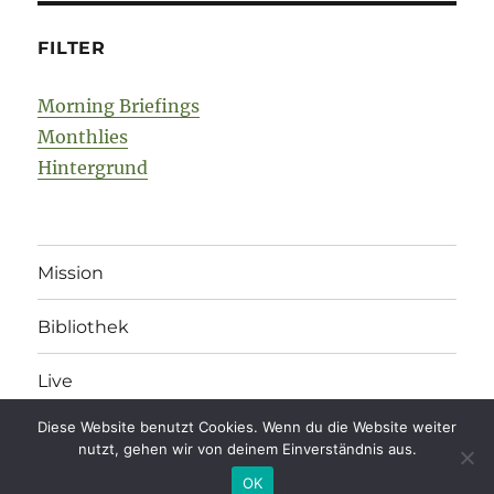
FILTER
Morning Briefings
Monthlies
Hintergrund
Mission
Bibliothek
Live
Diese Website benutzt Cookies. Wenn du die Website weiter
nutzt, gehen wir von deinem Einverständnis aus.
legonomics
Impressum
/
Datenschutz
/
Kommentarregeln
OK