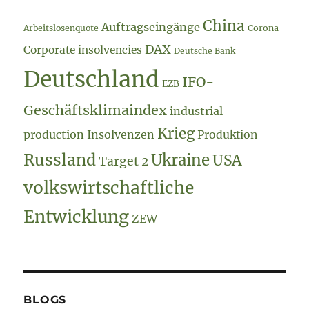
China
Auftragseingänge
Arbeitslosenquote
Corona
DAX
Corporate insolvencies
Deutsche Bank
Deutschland
IFO-
EZB
Geschäftsklimaindex
industrial
Krieg
production
Insolvenzen
Produktion
Russland
Ukraine
USA
Target 2
volkswirtschaftliche
Entwicklung
ZEW
BLOGS