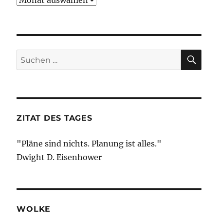
SU
Suche
nach:
ZITAT DES TAGES
"Pläne sind nichts. Planung ist alles."
Dwight D. Eisenhower
WOLKE