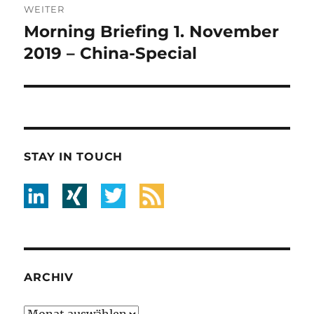
WEITER
Morning Briefing 1. November
Nächster
Beitrag:
2019 – China-Special
STAY IN TOUCH
ARCHIV
Archiv