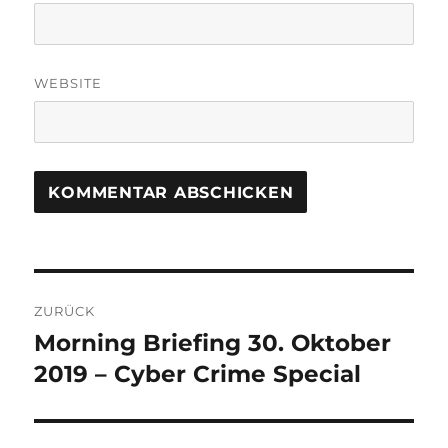
WEBSITE
Beitrags-
ZURÜCK
Navigation
Morning Briefing 30. Oktober
Vorheriger
Beitrag:
2019 – Cyber Crime Special