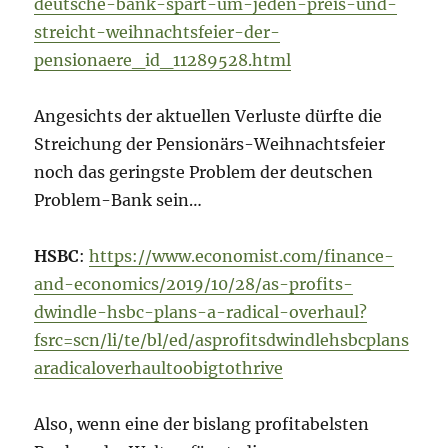
deutsche-bank-spart-um-jeden-preis-und-
streicht-weihnachtsfeier-der-
pensionaere_id_11289528.html
Angesichts der aktuellen Verluste dürfte die
Streichung der Pensionärs-Weihnachtsfeier
noch das geringste Problem der deutschen
Problem-Bank sein…
HSBC
:
https://www.economist.com/finance-
and-economics/2019/10/28/as-profits-
dwindle-hsbc-plans-a-radical-overhaul?
fsrc=scn/li/te/bl/ed/asprofitsdwindlehsbcplans
aradicaloverhaultoobigtothrive
Also, wenn eine der bislang profitabelsten