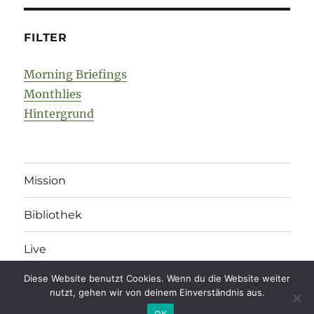
FILTER
Morning Briefings
Monthlies
Hintergrund
Mission
Bibliothek
Live
Diese Website benutzt Cookies. Wenn du die Website weiter
nutzt, gehen wir von deinem Einverständnis aus.
legonomics
Impressum
/
Datenschutz
/
Kommentarregeln
OK