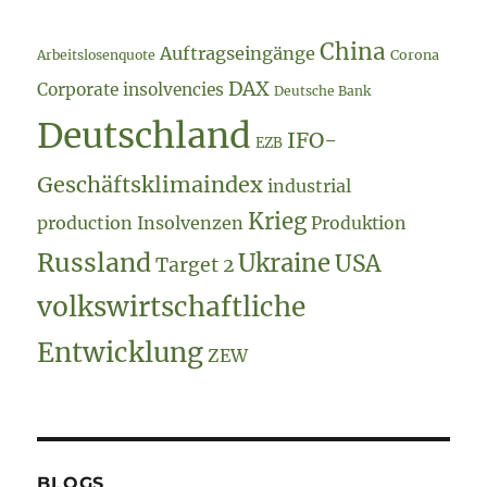
China
Auftragseingänge
Arbeitslosenquote
Corona
DAX
Corporate insolvencies
Deutsche Bank
Deutschland
IFO-
EZB
Geschäftsklimaindex
industrial
Krieg
production
Insolvenzen
Produktion
Russland
Ukraine
USA
Target 2
volkswirtschaftliche
Entwicklung
ZEW
BLOGS