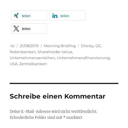
teilen
teilen
teilen
Autor
Veröffentlicht
Kategorien
Schlagwörter
-tz
21/08/2019
Morning Briefing
Disney
,
GE
,
am
Notenbanken
,
Shareholder Value
,
Unternehmensanleihen
,
Unternehmensfinanzierung
,
USA
,
Zentralbanken
Schreibe einen Kommentar
Deine E-Mail-Adresse wird nicht veröffentlicht.
Erforderliche Felder sind mit
*
markiert