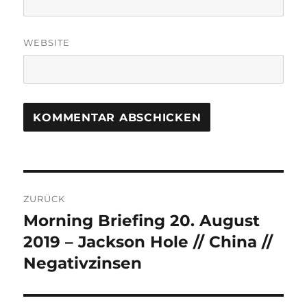
WEBSITE
Beitrags-
ZURÜCK
Navigation
Morning Briefing 20. August
Vorheriger
Beitrag:
2019 – Jackson Hole // China //
Negativzinsen