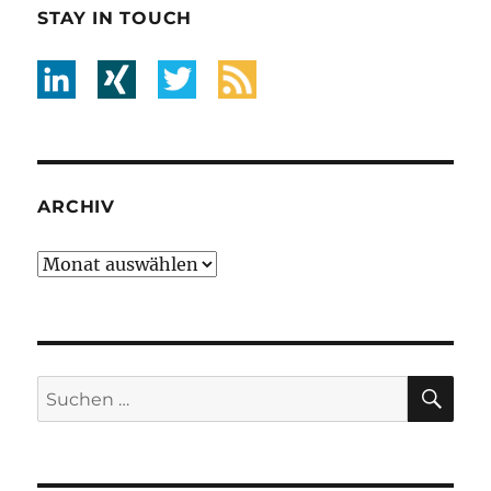
STAY IN TOUCH
ARCHIV
Archiv
SU
Suche
nach: