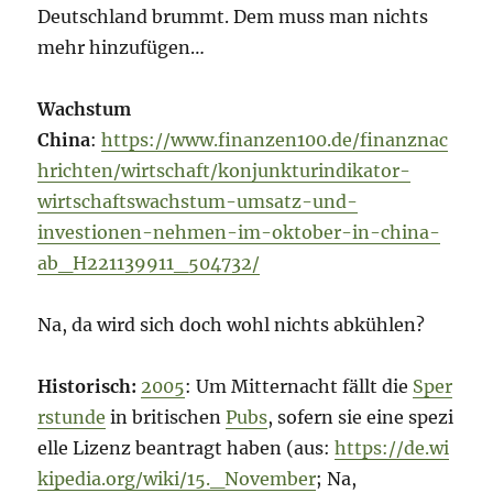
Deutschland brummt. Dem muss man nichts
mehr hinzufügen…
Wachstum
China
:
https://www.finanzen100.de/finanznac
hrichten/wirtschaft/konjunkturindikator-
wirtschaftswachstum-umsatz-und-
investionen-nehmen-im-oktober-in-china-
ab_H221139911_504732/
Na, da wird sich doch wohl nichts abkühlen?
Historisch:
2005
: Um Mitternacht fällt die
Sper
rstunde
in britischen
Pubs
, sofern sie eine spezi
elle Lizenz beantragt haben (aus:
https://de.wi
kipedia.org/wiki/15._November
; Na,