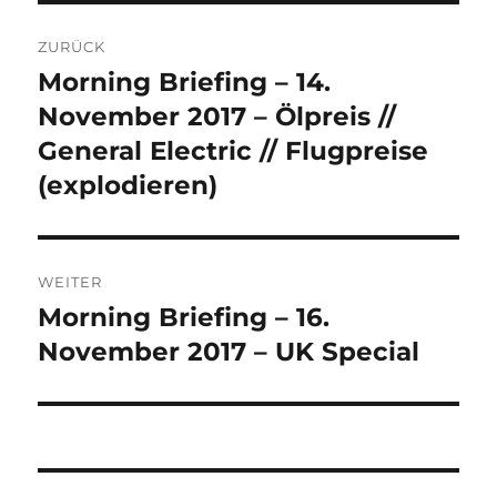
Beitrags-
ZURÜCK
Navigation
Morning Briefing – 14.
Vorheriger
Beitrag:
November 2017 – Ölpreis //
General Electric // Flugpreise
(explodieren)
WEITER
Morning Briefing – 16.
Nächster
Beitrag:
November 2017 – UK Special