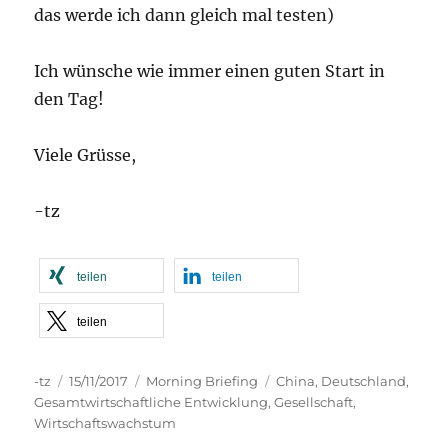
das werde ich dann gleich mal testen)
Ich wünsche wie immer einen guten Start in
den Tag!
Viele Grüsse,
-tz
teilen
teilen
teilen
Autor
Veröffentlicht
Kategorien
Schlagwörter
-tz
15/11/2017
Morning Briefing
China
,
Deutschland
,
am
Gesamtwirtschaftliche Entwicklung
,
Gesellschaft
,
Wirtschaftswachstum