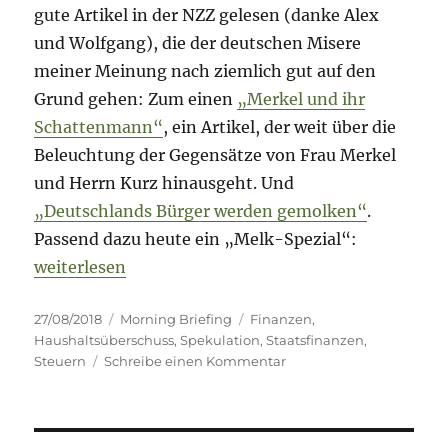
gute Artikel in der NZZ gelesen (danke Alex
und Wolfgang), die der deutschen Misere
meiner Meinung nach ziemlich gut auf den
Grund gehen: Zum einen
„Merkel und ihr
Schattenmann“
, ein Artikel, der weit über die
Beleuchtung der Gegensätze von Frau Merkel
und Herrn Kurz hinausgeht. Und
„Deutschlands Bürger werden gemolken“
.
Passend dazu heute ein „Melk-Spezial“:
„Morning Briefing – 27. August 2018 – Haushalts-Ü
weiterlesen
Veröffentlicht
Kategorien
Schlagwörter
27/08/2018
Morning Briefing
Finanzen
,
am
Haushaltsüberschuss
,
Spekulation
,
Staatsfinanzen
,
zu
Steuern
Schreibe einen Kommentar
Morning
Briefing
–
27.