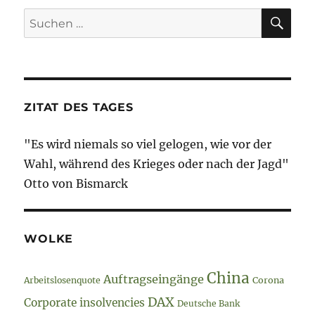
August
SU
Suche
2018
nach:
–
Haushalts-
Überschuss
//
Höhere
ZITAT DES TAGES
Steuern
//
"Es wird niemals so viel gelogen, wie vor der
Finanzspekulation
Wahl, während des Krieges oder nach der Jagd"
Otto von Bismarck
WOLKE
China
Auftragseingänge
Arbeitslosenquote
Corona
DAX
Corporate insolvencies
Deutsche Bank