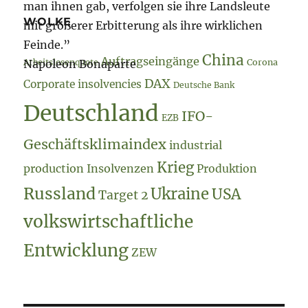
man ihnen gab, verfolgen sie ihre Landsleute
WOLKE
mit größerer Erbitterung als ihre wirklichen
Feinde.”
China
Auftragseingänge
Napoleon Bonaparte
Arbeitslosenquote
Corona
DAX
Corporate insolvencies
Deutsche Bank
Deutschland
IFO-
EZB
Geschäftsklimaindex
industrial
Krieg
production
Insolvenzen
Produktion
Russland
Ukraine
USA
Target 2
volkswirtschaftliche
Entwicklung
ZEW