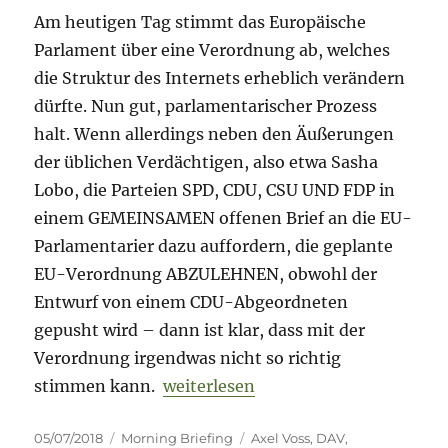
Am heutigen Tag stimmt das Europäische
Parlament über eine Verordnung ab, welches
die Struktur des Internets erheblich verändern
dürfte. Nun gut, parlamentarischer Prozess
halt. Wenn allerdings neben den Äußerungen
der üblichen Verdächtigen, also etwa Sasha
Lobo, die Parteien SPD, CDU, CSU UND FDP in
einem GEMEINSAMEN offenen Brief an die EU-
Parlamentarier dazu auffordern, die geplante
EU-Verordnung ABZULEHNEN, obwohl der
Entwurf von einem CDU-Abgeordneten
gepusht wird – dann ist klar, dass mit der
Verordnung irgendwas nicht so richtig
„Morning Briefing – 5. Juli 2018 –
stimmen kann.
weiterlesen
Veröffentlicht
Kategorien
Schlagwörter
05/07/2018
Morning Briefing
Axel Voss
,
DAV
,