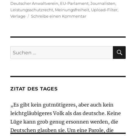
am
Deutscher Anwaltverein
,
EU-Parlament
,
Journalisten
,
Leistungsschutzrecht
,
Meinungsfreiheit
,
Upload-Filter
,
zu
Verlage
Schreibe einen Kommentar
Morning
Briefing
–
5.
Juli
SU
Suche
2018
nach:
–
Leistungsschutzrecht-
Special
ZITAT DES TAGES
„Es gibt kein gutmütigeres, aber auch kein
leichtgläubigeres Volk als das deutsche. Keine
Lüge kann grob genug ersonnen werden, die
Deutschen glauben sie. Um eine Parole, die