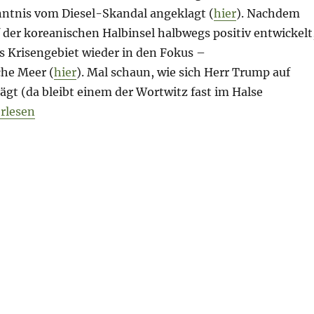
ntnis vom Diesel-Skandal angeklagt (
hier
). Nachdem
f der koreanischen Halbinsel halbwegs positiv entwickelt
s Krisengebiet wieder in den Fokus –
che Meer (
hier
). Mal schaun, wie sich Herr Trump auf
ägt (da bleibt einem der Wortwitz fast im Halse
ning Briefing – 4. Mai 2018 – EU-Haushalt // Bundesh
rlesen