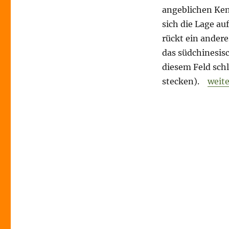
–
angeblichen Ken
EU-
sich die Lage au
Haushalt
//
rückt ein andere
Bundeshaushalt
das südchinesis
//
diesem Feld schl
Grundeinkommen
„Mor
stecken).
weite