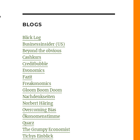
,
BLOGS
Blick Log
Businessinsider (US)
aushalt // Grundeinkommen“
Beyond the obvious
Cashkurs
Creditbubble
Evonomics
Fazit
Freakonomics
Gloom Boom Doom
Nachdenkseiten
Norbert Häring
Overcoming Bias
Ökonomenstimme
Quarz
The Grumpy Economist
Tichys Einblick