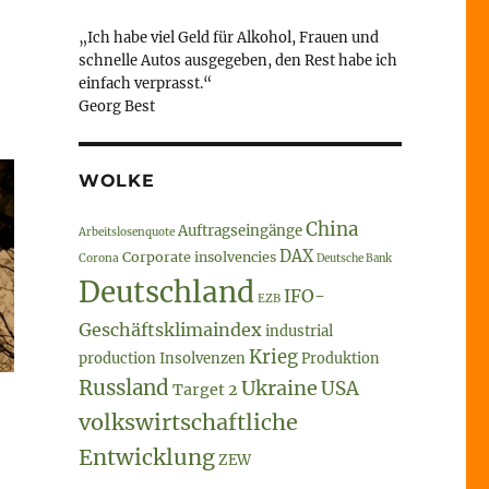
„Ich habe viel Geld für Alkohol, Frauen und
schnelle Autos ausgegeben, den Rest habe ich
einfach verprasst.“
Georg Best
WOLKE
China
Auftragseingänge
Arbeitslosenquote
DAX
Corporate insolvencies
Corona
Deutsche Bank
Deutschland
IFO-
EZB
Geschäftsklimaindex
industrial
Krieg
production
Insolvenzen
Produktion
Russland
Ukraine
USA
Target 2
volkswirtschaftliche
Entwicklung
ZEW