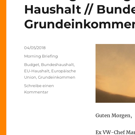
Haushalt // Bunde
Grundeinkomme
Veröffentlicht
04/05/2018
am
Kategorien
Morning Briefing
Schlagwörter
Budget
,
Bundeshaushalt
,
EU-Haushalt
,
Europäische
Union
,
Grundeinkommen
Schreibe einen
zu
Kommentar
Morning
Briefing
–
Guten Morgen,
4.
Mai
2018
Ex VW-Chef Mart