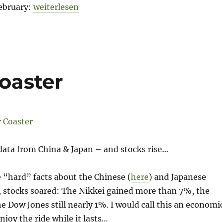
„Rollercoaster? Was that it? or what?“
February:
weiterlesen
oaster
ata from China & Japan – and stocks rise…
 “hard” facts about the Chinese (
here
) and Japanese
, stocks soared: The Nikkei gained more than 7%, the
 Dow Jones still nearly 1%. I would call this an economi
njoy the ride while it lasts…