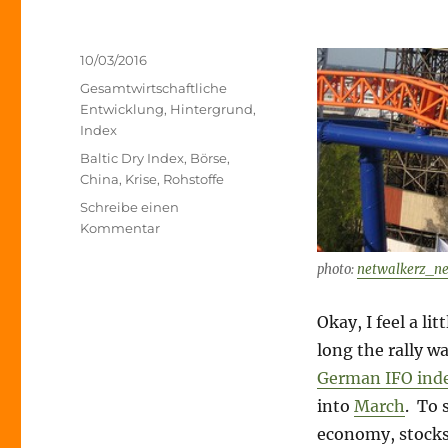
Veröffentlicht
10/03/2016
am
Kategorien
Gesamtwirtschaftliche
Entwicklung
,
Hintergrund
,
Index
Schlagwörter
Baltic Dry Index
,
Börse
,
China
,
Krise
,
Rohstoffe
Schreibe einen
zu
Kommentar
Rollercoaster?
Was
photo:
netwalkerz_ne
that
it?
Okay, I feel a li
or
long the rally wa
what?
German IFO ind
into
March
. To 
economy, stocks