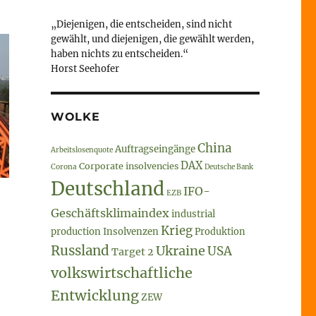
„Diejenigen, die entscheiden, sind nicht
gewählt, und diejenigen, die gewählt werden,
haben nichts zu entscheiden.“
Horst Seehofer
WOLKE
China
Auftragseingänge
Arbeitslosenquote
DAX
Corporate insolvencies
Corona
Deutsche Bank
Deutschland
IFO-
EZB
Geschäftsklimaindex
industrial
Krieg
production
Insolvenzen
Produktion
Russland
Ukraine
USA
Target 2
–
volkswirtschaftliche
Entwicklung
ZEW