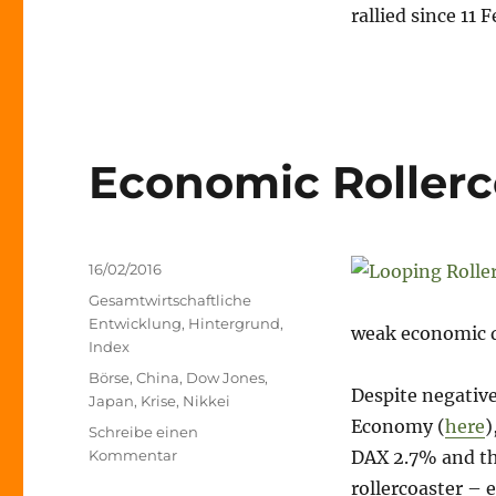
rallied since 11 
Economic Rollerc
Veröffentlicht
16/02/2016
am
Kategorien
Gesamtwirtschaftliche
Entwicklung
,
Hintergrund
,
weak economic d
Index
Schlagwörter
Börse
,
China
,
Dow Jones
,
Despite negative
Japan
,
Krise
,
Nikkei
Economy (
here
)
Schreibe einen
zu
Kommentar
DAX 2.7% and the
Economic
rollercoaster – e