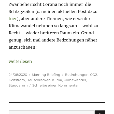
Zwar beherrscht Corona noch immer die
Schlagzeilen (s. meinen aktuellen Post dazu
hier
), aber andere Themen, wie etwa der
Klimawandel nehmen so langsam – wohl zu
Recht – wieder breiteren Raum ein. Grund
genug, sich mal andere Bedrohungen näher
anzuschauen:
„Morning Briefing – 24. August 2020 – Bedrohung
weiterlesen
Veröffentlicht
Kategorien
Schlagwörter
24/08/2020
Morning Briefing
Bedrohungen
,
CO2
,
am
Golfstrom
,
Heuschrecken
,
Klima
,
Klimawandel
,
zu
Staudamm
Schreibe einen Kommentar
Morning
Briefing
–
24.
August
SU
Suche