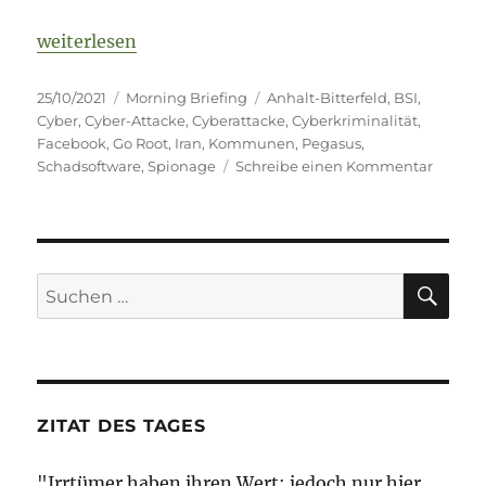
„Morning Briefing – 25. Oktober 2021 – Cyber – nich
weiterlesen
Veröffentlicht
Kategorien
Schlagwörter
25/10/2021
Morning Briefing
Anhalt-Bitterfeld
,
BSI
,
am
Cyber
,
Cyber-Attacke
,
Cyberattacke
,
Cyberkriminalität
,
Facebook
,
Go Root
,
Iran
,
Kommunen
,
Pegasus
,
zu
Schadsoftware
,
Spionage
Schreibe einen Kommentar
Mornin
Briefin
–
25.
Oktobe
SU
Suche
2021
nach:
–
Cyber
–
nicht
nur
ZITAT DES TAGES
die
(analog
"Irrtümer haben ihren Wert; jedoch nur hier
Sicherh