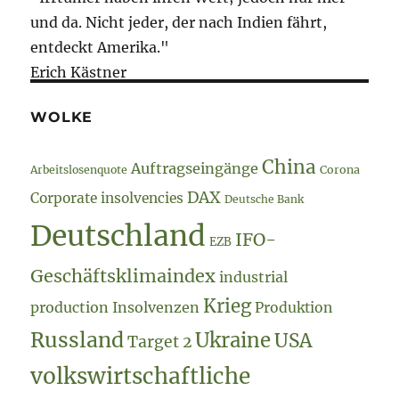
ist
und da. Nicht jeder, der nach Indien fährt,
„anges
entdeckt Amerika."
bis
Erich Kästner
kritisch
WOLKE
China
Auftragseingänge
Arbeitslosenquote
Corona
DAX
Corporate insolvencies
Deutsche Bank
Deutschland
IFO-
EZB
Geschäftsklimaindex
industrial
Krieg
production
Insolvenzen
Produktion
Russland
Ukraine
USA
Target 2
volkswirtschaftliche