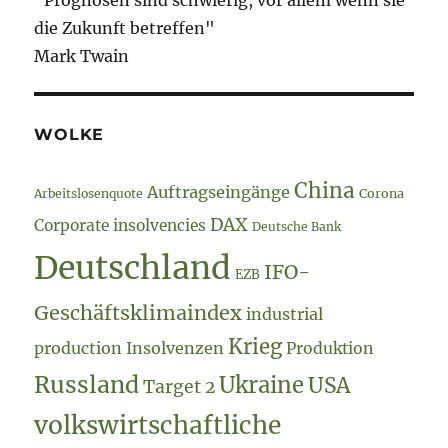
die Zukunft betreffen"
Mark Twain
WOLKE
China
Auftragseingänge
Arbeitslosenquote
Corona
DAX
Corporate insolvencies
Deutsche Bank
Deutschland
IFO-
EZB
Geschäftsklimaindex
industrial
Krieg
production
Insolvenzen
Produktion
Russland
Ukraine
USA
Target 2
volkswirtschaftliche