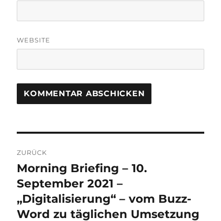
WEBSITE
Beitrags-
ZURÜCK
Navigation
Morning Briefing – 10.
Vorheriger
Beitrag:
September 2021 –
„Digitalisierung“ – vom Buzz-
Word zu täglichen Umsetzung