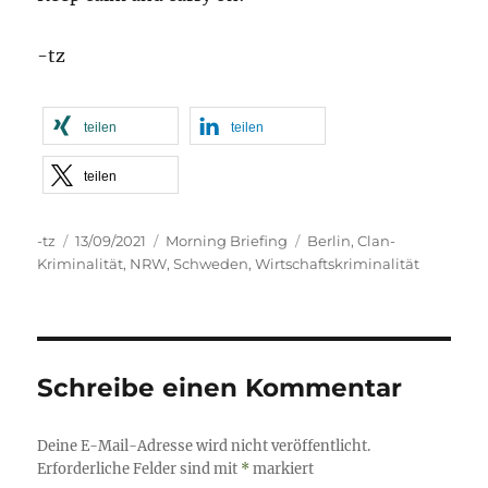
-tz
teilen
teilen
teilen
Autor
Veröffentlicht
Kategorien
Schlagwörter
-tz
13/09/2021
Morning Briefing
Berlin
,
Clan-
am
Kriminalität
,
NRW
,
Schweden
,
Wirtschaftskriminalität
Schreibe einen Kommentar
Deine E-Mail-Adresse wird nicht veröffentlicht.
Erforderliche Felder sind mit
*
markiert