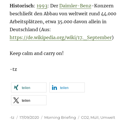
Historisch
:
1993
: Der
Daimler-Benz
-Konzern
beschließt den Abbau von weltweit rund 44.000
Arbeitsplätzen, etwa 35.000 davon allein in
Deutschland (Aus:
https://de.wikipedia.org/wiki/17._September
)
Keep calm and carry on!
-tz
teilen
teilen
teilen
Autor
Veröffentlicht
Kategorien
Schlagwörter
-tz
17/09/2020
Morning Briefing
CO2
,
Müll
,
Umwelt
am