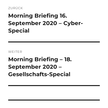
Beitrags-
ZURÜCK
Navigation
Morning Briefing 16.
Vorheriger
Beitrag:
September 2020 – Cyber-
Special
WEITER
Morning Briefing – 18.
Nächster
Beitrag:
September 2020 –
Gesellschafts-Special