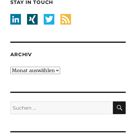
STAY IN TOUCH
ARCHIV
Archiv
SU
Suche
nach: