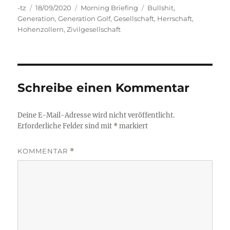
Autor
Veröffentlicht
Kategorien
Schlagwörter
-tz
18/09/2020
Morning Briefing
Bullshit
,
am
Generation
,
Generation Golf
,
Gesellschaft
,
Herrschaft
,
Hohenzollern
,
Zivilgesellschaft
Schreibe einen Kommentar
Deine E-Mail-Adresse wird nicht veröffentlicht.
Erforderliche Felder sind mit
*
markiert
KOMMENTAR
*