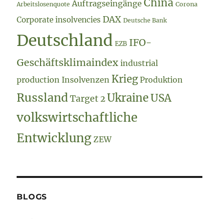
China
Auftragseingänge
Arbeitslosenquote
Corona
DAX
Corporate insolvencies
Deutsche Bank
Deutschland
IFO-
EZB
Geschäftsklimaindex
industrial
Krieg
production
Insolvenzen
Produktion
Russland
Ukraine
USA
Target 2
volkswirtschaftliche
Entwicklung
ZEW
BLOGS