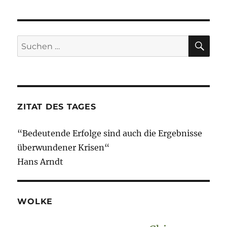
SU
Suche
nach:
ZITAT DES TAGES
“Bedeutende Erfolge sind auch die Ergebnisse
überwundener Krisen“
Hans Arndt
WOLKE