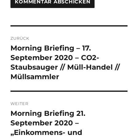
Beitrags-
ZURÜCK
Navigation
Morning Briefing – 17.
Vorheriger
Beitrag:
September 2020 – CO2-
Staubsauger // Müll-Handel //
Müllsammler
WEITER
Morning Briefing 21.
Nächster
Beitrag:
September 2020 –
„Einkommens- und