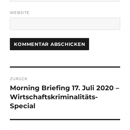
WEBSITE
Beitrags-
ZURÜCK
Navigation
Morning Briefing 17. Juli 2020 –
Vorheriger
Beitrag:
Wirtschaftskriminalitäts-
Special