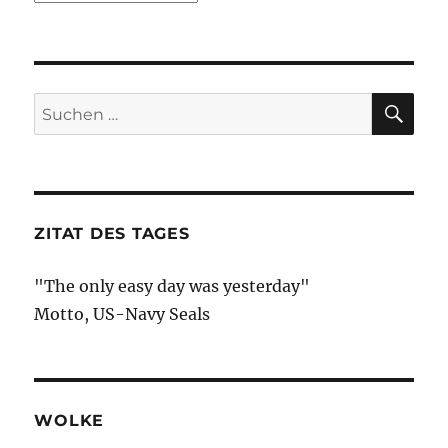
SU
Suche
nach:
ZITAT DES TAGES
"The only easy day was yesterday"
Motto, US-Navy Seals
WOLKE