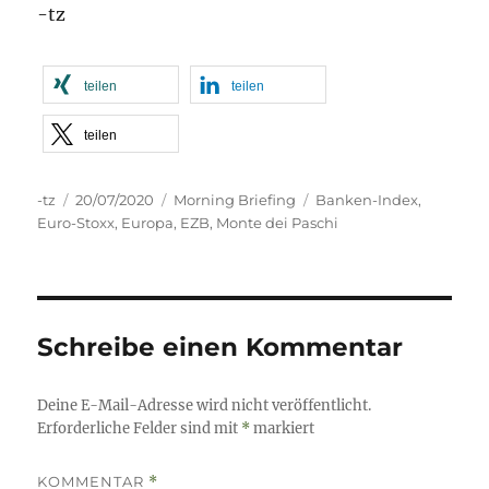
-tz
teilen
teilen
teilen
Autor
Veröffentlicht
Kategorien
Schlagwörter
-tz
20/07/2020
Morning Briefing
Banken-Index
,
am
Euro-Stoxx
,
Europa
,
EZB
,
Monte dei Paschi
Schreibe einen Kommentar
Deine E-Mail-Adresse wird nicht veröffentlicht.
Erforderliche Felder sind mit
*
markiert
KOMMENTAR
*