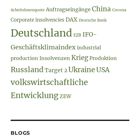
China
Auftragseingänge
Arbeitslosenquote
Corona
DAX
Corporate insolvencies
Deutsche Bank
Deutschland
IFO-
EZB
Geschäftsklimaindex
industrial
Krieg
production
Insolvenzen
Produktion
Russland
Ukraine
USA
Target 2
volkswirtschaftliche
Entwicklung
ZEW
BLOGS