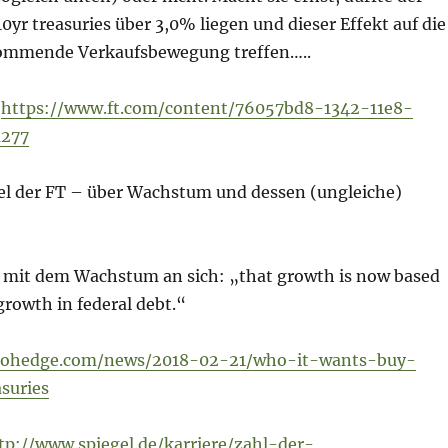
10yr treasuries über 3,0% liegen und dieser Effekt auf die
kommende Verkaufsbewegung treffen…..
:
https://www.ft.com/content/76057bd8-1342-11e8-
a277
kel der FT – über Wachstum und dessen (ungleiche)
 mit dem Wachstum an sich: „that growth is now based
growth in federal debt.“
rohedge.com/news/2018-02-21/who-it-wants-buy-
asuries
tp://www.spiegel.de/karriere/zahl-der-