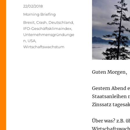
Veröffentlicht
22/02/2018
am
Kategorien
Morning Briefing
Schlagwörter
Brexit
,
Crash
,
Deutschland
,
IFO-Geschäftsklimaindex
,
Unternehmensgründunge
n
,
USA
,
Wirtschaftswachstum
Guten Morgen,
Gestern Abend e
Staatsanleihen 
Zinssatz tagesak
Über was? z.B. ü
Wirtschaftswac