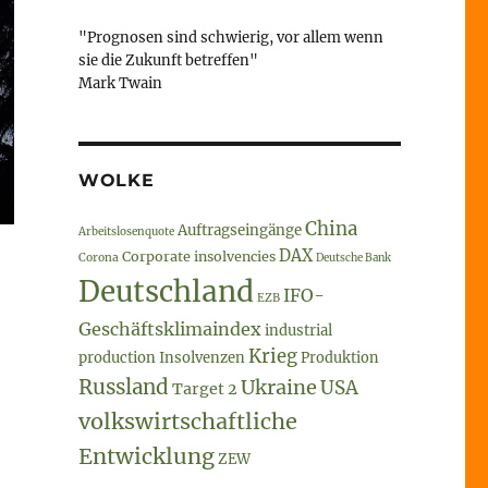
"Prognosen sind schwierig, vor allem wenn
sie die Zukunft betreffen"
Mark Twain
WOLKE
China
Auftragseingänge
Arbeitslosenquote
DAX
Corporate insolvencies
Corona
Deutsche Bank
Deutschland
IFO-
EZB
Geschäftsklimaindex
industrial
Krieg
production
Insolvenzen
Produktion
Russland
Ukraine
USA
Target 2
volkswirtschaftliche
Entwicklung
ZEW