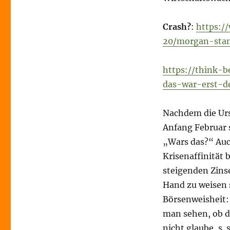
Crash?
:
https:/
20/morgan-stanl
https://think-b
das-war-erst-d
Nachdem die Urs
Anfang Februar s
„Wars das?“ Auc
Krisenaffinität 
steigenden Zinse
Hand zu weisen 
Börsenweisheit:
man sehen, ob d
nicht glaube, s. 