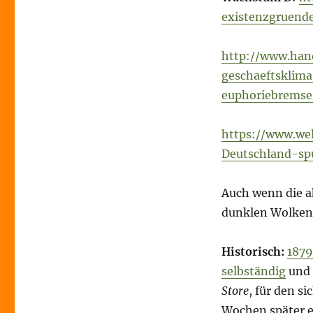
existenzgruende
http://www.hand
geschaeftsklima
euphoriebremse
https://www.wel
Deutschland-sp
Auch wenn die ak
dunklen Wolken 
Historisch:
1879
selbständig
und 
Store
, für den s
Wochen später e