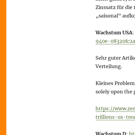
Zinssatz für die 
„saisonal“ auf
Wachstum USA
940e-08320fc2
Sehr guter Arti
Verteilung.
Kleines Problem
solely upon the 
https://www.ze
trillions-us-tre
Wachstum D
:
ht