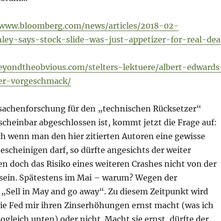
/www.bloomberg.com/news/articles/2018-02-
ey-says-stock-slide-was-just-appetizer-for-real-dea
eyondtheobvious.com/stelters-lektuere/albert-edwards
er-vorgeschmack/
achenforschung für den „technischen Rücksetzer“
cheinbar abgeschlossen ist, kommt jetzt die Frage auf:
h wenn man den hier zitierten Autoren eine gewisse
bescheinigen darf, so dürfte angesichts der weiter
n doch das Risiko eines weiteren Crashes nicht von der
sein. Spätestens im Mai – warum? Wegen der
 „Sell in May and go away“. Zu diesem Zeitpunkt wird
ie Fed mir ihren Zinserhöhungen ernst macht (was ich
sogleich unten) oder nicht. Macht sie ernst, dürfte der