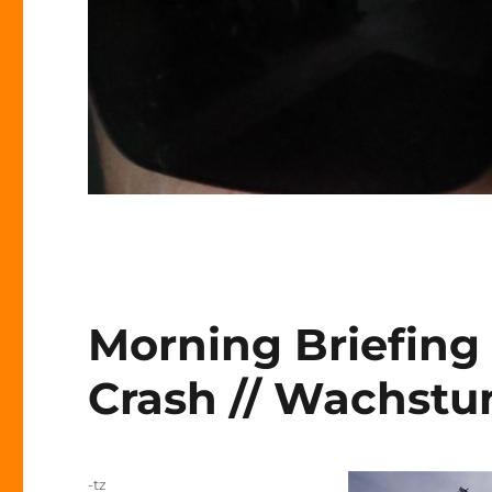
Morning Briefing 
Crash // Wachst
Autor
-tz