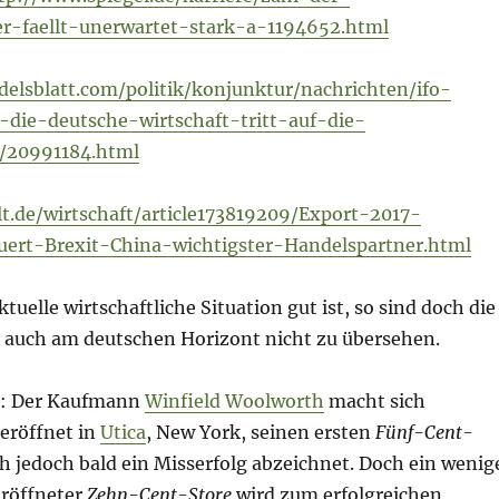
r-faellt-unerwartet-stark-a-1194652.html
elsblatt.com/politik/konjunktur/nachrichten/ifo-
-die-deutsche-wirtschaft-tritt-auf-die-
/20991184.html
t.de/wirtschaft/article173819209/Export-2017-
uert-Brexit-China-wichtigster-Handelspartner.html
tuelle wirtschaftliche Situation gut ist, so sind doch die
auch am deutschen Horizont nicht zu übersehen.
: Der Kaufmann
Winfield Woolworth
macht sich
eröffnet in
Utica
, New York, seinen ersten
Fünf-Cent-
ich jedoch bald ein Misserfolg abzeichnet. Doch ein wenig
röffneter
Zehn-Cent-Store
wird zum erfolgreichen