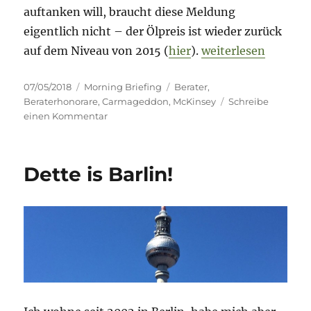
auftanken will, braucht diese Meldung
eigentlich nicht – der Ölpreis ist wieder zurück
„Morning Briefing 
auf dem Niveau von 2015 (
hier
).
weiterlesen
Veröffentlicht
Kategorien
Schlagwörter
07/05/2018
Morning Briefing
Berater
,
am
Beraterhonorare
,
Carmageddon
,
McKinsey
Schreibe
zu
einen Kommentar
Morning
Briefing
–
Dette is Barlin!
7.
Mai
2018
–
Berater
//
Carmageddon
USA
//
Automarkt