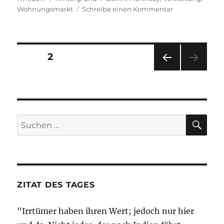
am
zu
Wohnungsmarkt
Schreibe einen Kommentar
Dette
is
Barlin!
Seitennummerierung
SEITE
2
VOR
der
HERI
GE
Beiträge
SEIT
E
SU
Suche
nach:
ZITAT DES TAGES
"Irrtümer haben ihren Wert; jedoch nur hier