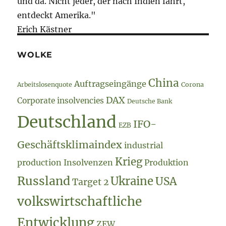
und da. Nicht jeder, der nach Indien fährt,
entdeckt Amerika."
Erich Kästner
WOLKE
China
Auftragseingänge
Arbeitslosenquote
Corona
DAX
Corporate insolvencies
Deutsche Bank
Deutschland
IFO-
EZB
Geschäftsklimaindex
industrial
Krieg
production
Insolvenzen
Produktion
Russland
Ukraine
USA
Target 2
volkswirtschaftliche
Entwicklung
ZEW