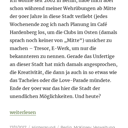
Ich wohne seit 2002 in Berlin, habe mich aber
Europa
schon während meiner Wehrübungen ab Mitte
der 90er Jahre in diese Stadt verliebt (jedes
Wochenende zog ich nach Planung im Café
Hardenberg los, um die Clubs im Osten (damals
sprach noch keiner von „Mitte“) unsicher zu
machen – Tresor, E-Werk, um nur die
bekannteren zu nennen. Gerade das Unfertige
an dieser Stadt hat mich damals angesprochen,
die Kreativität, die dann ja auch in so etwas wie
das Tacheles oder die Love-Parade mündete.
Ende der 90er war das hier die Stadt der
unendlichen Möglichkeiten. Und heute?
„Dette is Barlin!“
weiterlesen
Veröffentlicht
Kategorien
Schlagwörter
17/11/2017
Hintergrund
Berlin
,
McKinsey
,
Verwaltung
,