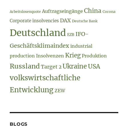
China
Auftragseingänge
Arbeitslosenquote
Corona
DAX
Corporate insolvencies
Deutsche Bank
Deutschland
IFO-
EZB
Geschäftsklimaindex
industrial
Krieg
production
Insolvenzen
Produktion
Russland
Ukraine
USA
Target 2
volkswirtschaftliche
Entwicklung
ZEW
BLOGS