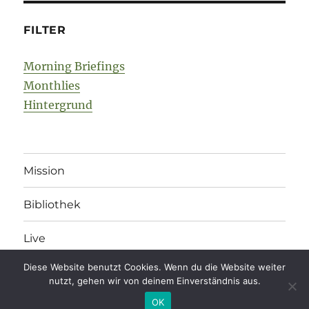
FILTER
Morning Briefings
Monthlies
Hintergrund
Mission
Bibliothek
Live
Diese Website benutzt Cookies. Wenn du die Website weiter
nutzt, gehen wir von deinem Einverständnis aus.
legonomics
Impressum
/
Datenschutz
/
Kommentarregeln
OK