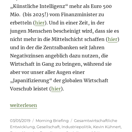
„Künstliche Intelligenz“ mehr als Euro 500
Mio. (bis 2025!) vom Finanzminister zu
erbetteln (
hier
). Und in einer Zeit, in der
jungen Menschen bescheinigt wird, dass sie es
nicht mehr in die Mittelschicht schaffen (
hier
)
und in der die Zentralbanken seit Jahren
Negativzinsen angeblich dazu nutzen, die
Wirtschaft in Gang zu bringen, während sie
aber vor unser aller Augen einer
„Japanifizierung“ der globalen Wirtschaft
Vorschub leistet (
hier
).
„Morning Briefing – 3. Mai 2019 – Regulierung // So
weiterlesen
Veröffentlicht
Kategorien
Schlagwörter
03/05/2019
Morning Briefing
Gesamtwirtschaftliche
am
Entwicklung
,
Gesellschaft
,
Industriepolitik
,
Kevin Kühnert
,