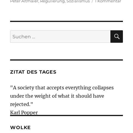
zu
Peter Altmaier
,
Regulierung
,
Sozialismus
1 Kommentar
Morni
Briefi
–
3.
Mai
SU
Suche
2019
nach:
–
Regul
//
Sozia
//
ZITAT DES TAGES
Indust
"A society that accepts everything collapses
under the weight of what it should have
rejected."
Karl Popper
WOLKE