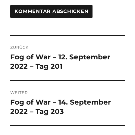
Beitrags-
ZURÜCK
Navigation
Fog of War – 12. September
Vorheriger
Beitrag:
2022 – Tag 201
WEITER
Fog of War – 14. September
Nächster
Beitrag:
2022 – Tag 203