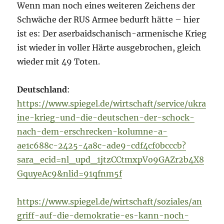
Wenn man noch eines weiteren Zeichens der
Schwäche der RUS Armee bedurft hätte – hier
ist es: Der aserbaidschanisch-armenische Krieg
ist wieder in voller Härte ausgebrochen, gleich
wieder mit 49 Toten.
Deutschland
:
https://www.spiegel.de/wirtschaft/service/ukra
ine-krieg-und-die-deutschen-der-schock-
nach-dem-erschrecken-kolumne-a-
ae1c688c-2425-4a8c-ade9-cdf4cf0bcccb?
sara_ecid=nl_upd_1jtzCCtmxpVo9GAZr2b4X8
GquyeAc9&nlid=91qfnm5f
https://www.spiegel.de/wirtschaft/soziales/an
griff-auf-die-demokratie-es-kann-noch-