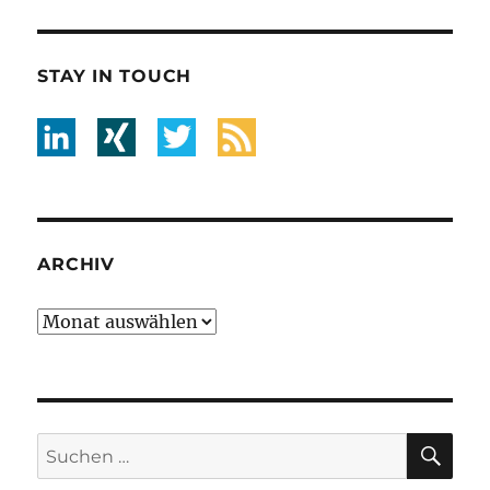
STAY IN TOUCH
ARCHIV
Archiv
SU
Suche
nach: