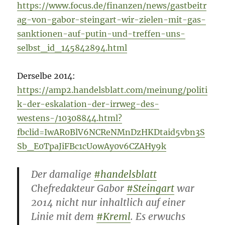
https://www.focus.de/finanzen/news/gastbeitr
ag-von-gabor-steingart-wir-zielen-mit-gas-
sanktionen-auf-putin-und-treffen-uns-
selbst_id_145842894.html
Derselbe 2014:
https://amp2.handelsblatt.com/meinung/politi
k-der-eskalation-der-irrweg-des-
westens-/10308844.html?
fbclid=IwAR0BlV6NCReNMnDzHKDtaid5vbn3S
Sb_E0TpaJiFBc1cUowAy0v6CZAHy9k
Der damalige
#handelsblatt
Chefredakteur Gabor
#Steingart
war
2014 nicht nur inhaltlich auf einer
Linie mit dem
#Kreml
. Es erwuchs