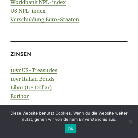
Worldbank NPL-index
US NPL-index
Verschuldung Euro-Staaten
ZINSEN
10yr US-Treasuries
10yr Italian Bonds
Libor (US Dollar)
Euribor
Diese Website benutzt Cookies. Wenn du die Website weiter
nutzt, gehen wir von deinem Einverständnis aus.
OK
VERSCHIEDENES