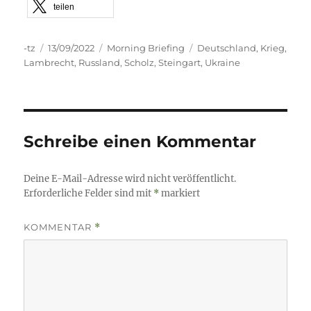
teilen
Autor
Veröffentlicht
Kategorien
Schlagwörter
-tz
13/09/2022
Morning Briefing
Deutschland
,
Krieg
,
am
Lambrecht
,
Russland
,
Scholz
,
Steingart
,
Ukraine
Schreibe einen Kommentar
Deine E-Mail-Adresse wird nicht veröffentlicht.
Erforderliche Felder sind mit
*
markiert
KOMMENTAR
*