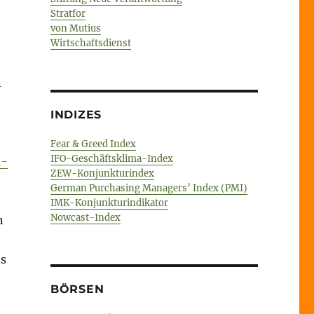
Stratfor
von Mutius
Wirtschaftsdienst
n
INDIZES
Fear & Greed Index
IFO-Geschäftsklima-Index
l-
ZEW-Konjunkturindex
German Purchasing Managers’ Index (PMI)
IMK-Konjunkturindikator
Nowcast-Index
n
es
BÖRSEN