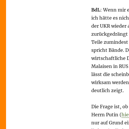
BdL
: Wenn mir e
ich hätte es nic
der UKR wieder 
zurückgedrängt 
Teile zumindest
spricht Bände. 
wirtschaftliche 
Malaisen in RUS
lässt die schei
wirksam werden 
deutlich zeigt.
Die Frage ist, o
Herrn Putin (
hie
nur auf Grund ei