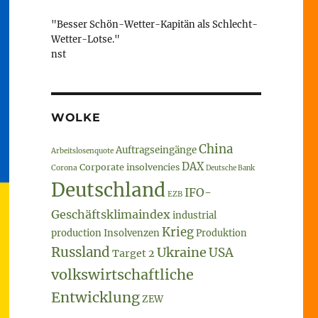
"Besser Schön-Wetter-Kapitän als Schlecht-
Wetter-Lotse."
nst
WOLKE
China
Auftragseingänge
Arbeitslosenquote
DAX
Corporate insolvencies
Corona
Deutsche Bank
Deutschland
IFO-
EZB
Geschäftsklimaindex
industrial
Krieg
production
Insolvenzen
Produktion
Russland
Ukraine
USA
Target 2
volkswirtschaftliche
Entwicklung
ZEW