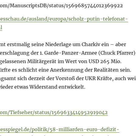
r.com/ManuscriptsDB/status/1569685744012369922
esschau.de/ausland/europa/scholz-putin-telefonat-
l
mt erstmalig seine Niederlage um Charkiv ein – aber
Zerschlagung der 1. Garde-Panzer-Armee (Chuck Pfarrer)
elassenen Militärgerät im Wert von USD 265 Mio.
rfte es schlicht eine Anerkennung der Realitäten sein.
gsamt sich derzeit der Vorstoß der UKR Kräfte, auch wei
ieder etwas Widerstand entwickelt.
.com/Tiefseher/status/1569633414952919042
esspiegel.de/politik/58-milliarden-euro-defizit-