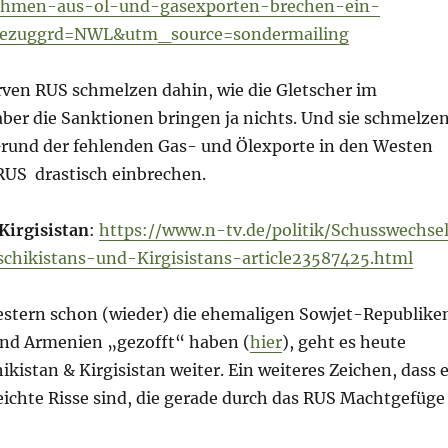
ahmen-aus-ol-und-gasexporten-brechen-ein-
bezuggrd=NWL&utm_source=sondermailing
rven RUS schmelzen dahin, wie die Gletscher im
ber die Sanktionen bringen ja nichts. Und sie schmelze
 Grund der fehlenden Gas- und Ölexporte in den Westen
US drastisch einbrechen.
Kirgisistan
:
https://www.n-tv.de/politik/Schusswechse
chikistans-und-Kirgisistans-article23587425.html
stern schon (wieder) die ehemaligen Sowjet-Republike
nd Armenien „gezofft“ haben (
hier
), geht es heute
kistan & Kirgisistan weiter. Ein weiteres Zeichen, dass 
eichte Risse sind, die gerade durch das RUS Machtgefüge