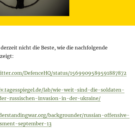
 derzeit nicht die Beste, wie die nachfolgende
zeigt:
witter.com/DefenceHQ/status/1569909589591887872
tiv.tagesspiegel.de/lab/wie-weit-sind-die-soldaten-
der-russischen-invasion-in-der-ukraine/
derstandingwar.org/backgrounder/russian-offensive-
ssment-september-13