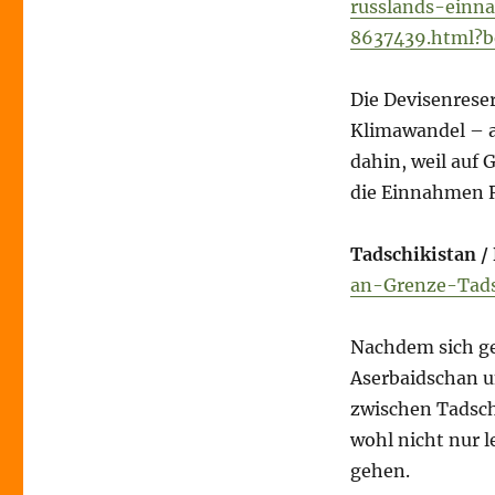
russlands-einn
8637439.html?
Die Devisenrese
Klimawandel – a
dahin, weil auf
die Einnahmen R
Tadschikistan / 
an-Grenze-Tads
Nachdem sich ge
Aserbaidschan u
zwischen Tadschi
wohl nicht nur l
gehen.