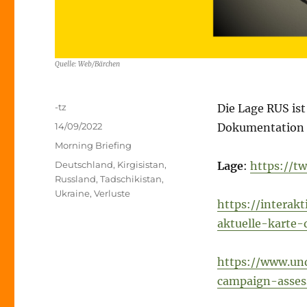
Quelle: Web/Bärchen
Autor
-tz
Die Lage RUS ist
Veröffentlicht
14/09/2022
Dokumentation 
am
Kategorien
Morning Briefing
Schlagwörter
Deutschland
,
Kirgisistan
,
Lage
:
https://t
Russland
,
Tadschikistan
,
Ukraine
,
Verluste
https://interak
aktuelle-karte-
https://www.un
campaign-asse