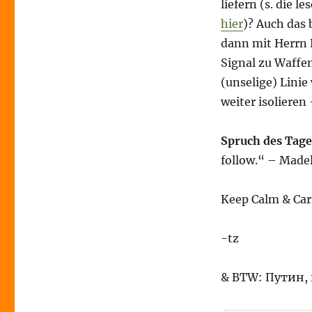
liefern (s. die 
hier
)? Auch das 
dann mit Herrn P
Signal zu Waffen
(unselige) Lini
weiter isolieren 
Spruch des Tage
follow.“ – Madel
Keep Calm & Car
-tz
& BTW: Путин, 