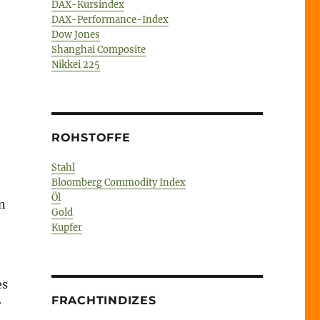
DAX-Kursindex
DAX-Performance-Index
–
Dow Jones
Shanghai Composite
Nikkei 225
ROHSTOFFE
Stahl
Bloomberg Commodity Index
Öl
n
Gold
Kupfer
es
FRACHTINDIZES
r