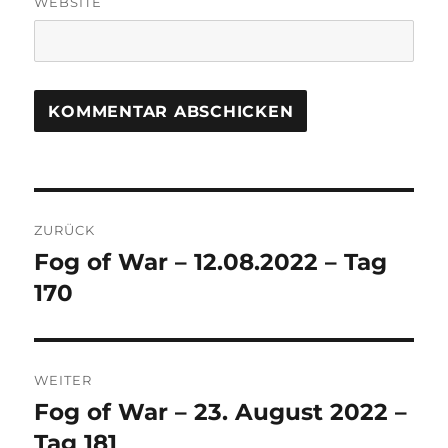
WEBSITE
Beitrags-
ZURÜCK
Navigation
Fog of War – 12.08.2022 – Tag
Vorheriger
Beitrag:
170
WEITER
Fog of War – 23. August 2022 –
Nächster
Beitrag:
Tag 181