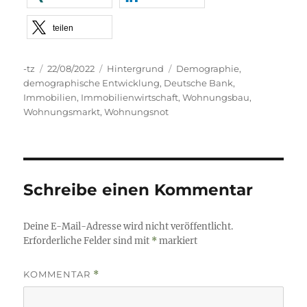
teilen
Autor
Veröffentlicht
Kategorien
Schlagwörter
-tz
22/08/2022
Hintergrund
Demographie
,
am
demographische Entwicklung
,
Deutsche Bank
,
Immobilien
,
Immobilienwirtschaft
,
Wohnungsbau
,
Wohnungsmarkt
,
Wohnungsnot
Schreibe einen Kommentar
Deine E-Mail-Adresse wird nicht veröffentlicht.
Erforderliche Felder sind mit
*
markiert
KOMMENTAR
*