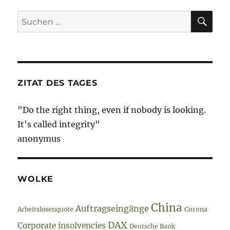
SU
Suche
nach:
ZITAT DES TAGES
"Do the right thing, even if nobody is looking.
It's called integrity"
anonymus
WOLKE
China
Auftragseingänge
Arbeitslosenquote
Corona
DAX
Corporate insolvencies
Deutsche Bank