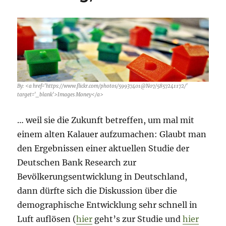
By: <a href='https://www.flickr.com/photos/59937401@N07/5857241172/'
target='_blank'>Images Money</a>
… weil sie die Zukunft betreffen, um mal mit
einem alten Kalauer aufzumachen: Glaubt man
den Ergebnissen einer aktuellen Studie der
Deutschen Bank Research zur
Bevölkerungsentwicklung in Deutschland,
dann dürfte sich die Diskussion über die
demographische Entwicklung sehr schnell in
Luft auflösen (
hier
geht’s zur Studie und
hier