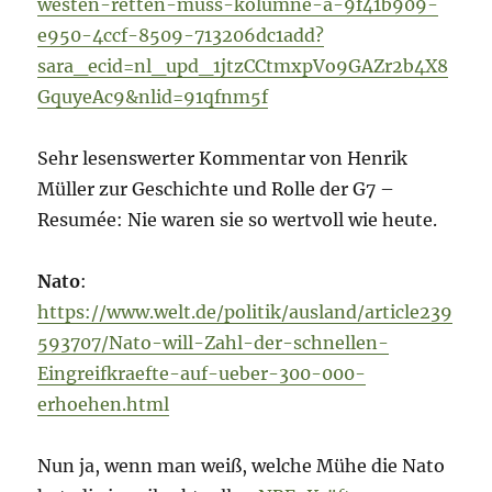
westen-retten-muss-kolumne-a-9f41b909-
e950-4ccf-8509-713206dc1add?
sara_ecid=nl_upd_1jtzCCtmxpVo9GAZr2b4X8
GquyeAc9&nlid=91qfnm5f
Sehr lesenswerter Kommentar von Henrik
Müller zur Geschichte und Rolle der G7 –
Resumée: Nie waren sie so wertvoll wie heute.
Nato
:
https://www.welt.de/politik/ausland/article239
593707/Nato-will-Zahl-der-schnellen-
Eingreifkraefte-auf-ueber-300-000-
erhoehen.html
Nun ja, wenn man weiß, welche Mühe die Nato