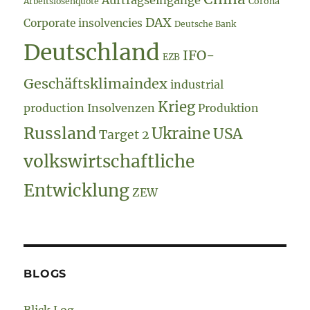
Arbeitslosenquote
Corona
DAX
Corporate insolvencies
Deutsche Bank
Deutschland
IFO-
EZB
Geschäftsklimaindex
industrial
Krieg
production
Insolvenzen
Produktion
Russland
Ukraine
USA
Target 2
volkswirtschaftliche
Entwicklung
ZEW
BLOGS
Blick Log