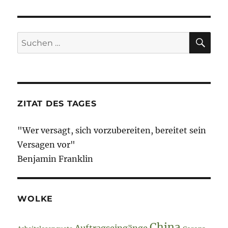
SU
Suche
nach:
ZITAT DES TAGES
"Wer versagt, sich vorzubereiten, bereitet sein
Versagen vor"
Benjamin Franklin
WOLKE
China
Auftragseingänge