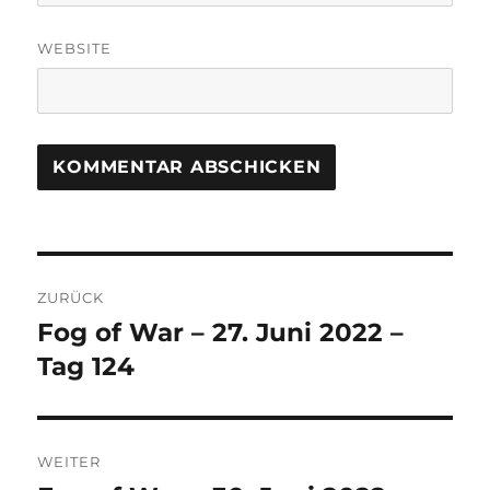
WEBSITE
Beitrags-
ZURÜCK
Navigation
Fog of War – 27. Juni 2022 –
Vorheriger
Beitrag:
Tag 124
WEITER