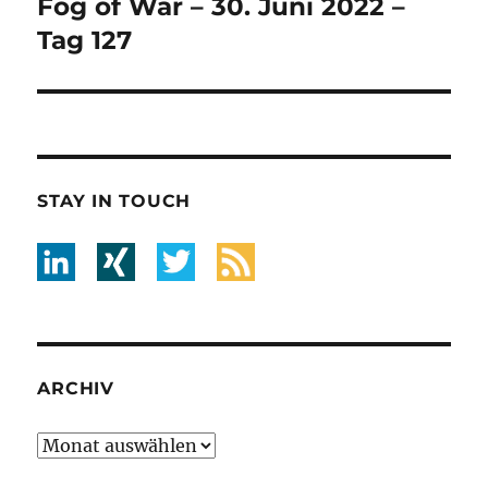
Fog of War – 30. Juni 2022 –
Nächster
Beitrag:
Tag 127
STAY IN TOUCH
ARCHIV
Archiv