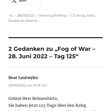
teilen
Autor
Veröffentlicht
Kategorien
Schlagwörter
-tz
28/06/2022
Morning Briefing
G7
,
Krieg
,
Nato
,
am
Russland
,
Ukraine
2 Gedanken zu „Fog of War –
28. Juni 2022 – Tag 125“
Beat Leutwyler
sagt:
29/06/2022 um 19:35 Uhr
Grüezi Herr Beissenhirtz,
Sie haben jetzt 125 Tage über den Krieg