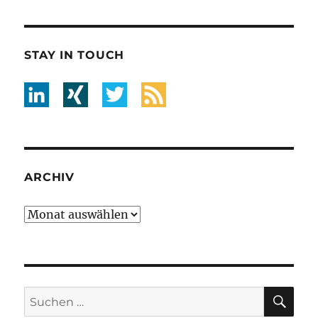
STAY IN TOUCH
ARCHIV
Archiv
SU
Suche
nach: