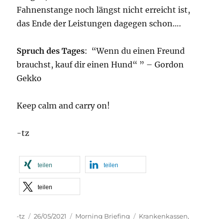
Fahnenstange noch längst nicht erreicht ist,
das Ende der Leistungen dagegen schon….
Spruch des Tages
: “Wenn du einen Freund
brauchst, kauf dir einen Hund“ ” – Gordon
Gekko
Keep calm and carry on!
-tz
teilen
teilen
teilen
Autor
Veröffentlicht
Kategorien
Schlagwörter
-tz
26/05/2021
Morning Briefing
Krankenkassen
,