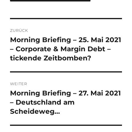
Beitrags-
ZURÜCK
Navigation
Morning Briefing – 25. Mai 2021
Vorheriger
Beitrag:
– Corporate & Margin Debt –
tickende Zeitbomben?
WEITER
Morning Briefing – 27. Mai 2021
Nächster
Beitrag:
– Deutschland am
Scheideweg…