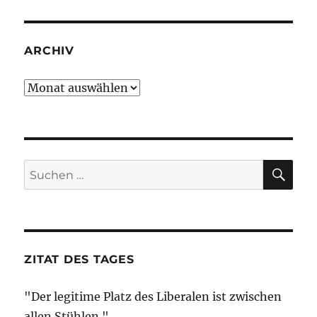
ARCHIV
Archiv
SU
Suche
nach:
ZITAT DES TAGES
"Der legitime Platz des Liberalen ist zwischen
allen Stühlen."