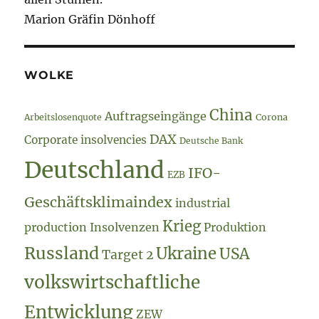
Marion Gräfin Dönhoff
WOLKE
China
Auftragseingänge
Arbeitslosenquote
Corona
DAX
Corporate insolvencies
Deutsche Bank
Deutschland
IFO-
EZB
Geschäftsklimaindex
industrial
Krieg
production
Insolvenzen
Produktion
Russland
Ukraine
USA
Target 2
volkswirtschaftliche
Entwicklung
ZEW