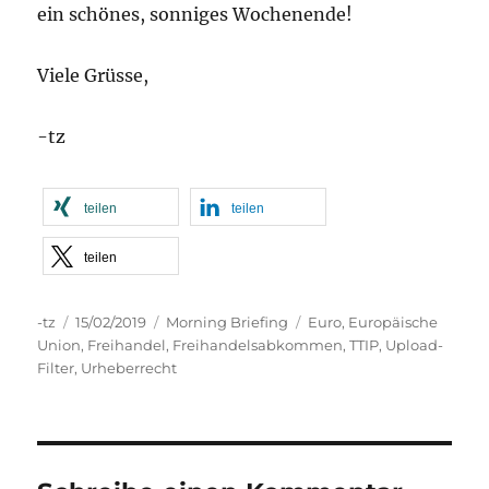
ein schönes, sonniges Wochenende!
Viele Grüsse,
-tz
teilen
teilen
teilen
Autor
Veröffentlicht
Kategorien
Schlagwörter
-tz
15/02/2019
Morning Briefing
Euro
,
Europäische
am
Union
,
Freihandel
,
Freihandelsabkommen
,
TTIP
,
Upload-
Filter
,
Urheberrecht