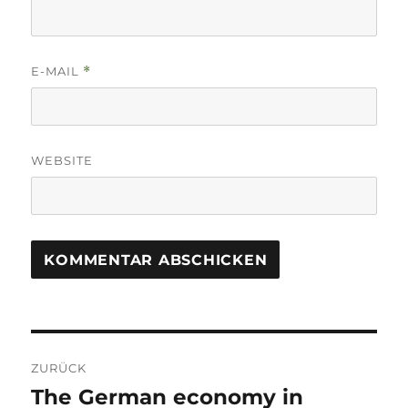
E-MAIL
*
WEBSITE
Beitrags-
ZURÜCK
Navigation
The German economy in
Vorheriger