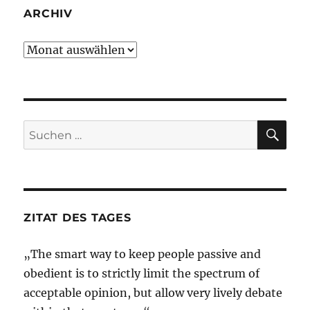
ARCHIV
Archiv
SU
Suche
nach:
ZITAT DES TAGES
„The smart way to keep people passive and
obedient is to strictly limit the spectrum of
acceptable opinion, but allow very lively debate