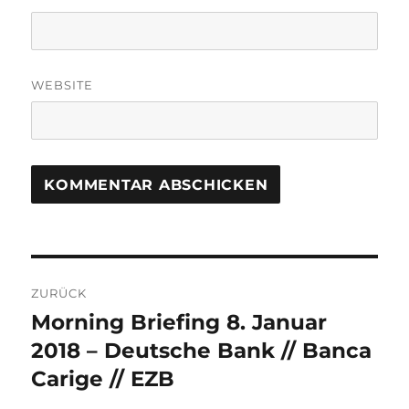
WEBSITE
Beitrags-
ZURÜCK
Navigation
Morning Briefing 8. Januar
Vorheriger
Beitrag:
2018 – Deutsche Bank // Banca
Carige // EZB