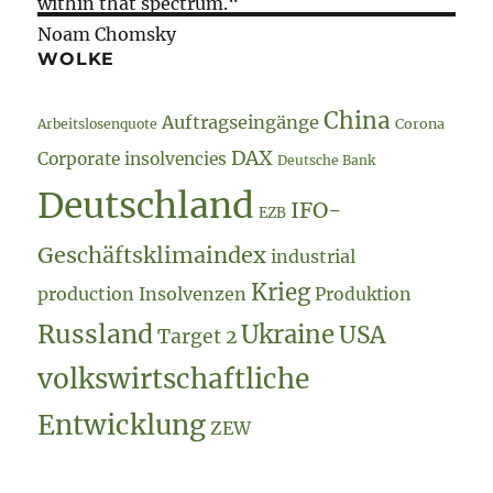
within that spectrum.“
Noam Chomsky
WOLKE
China
Auftragseingänge
Arbeitslosenquote
Corona
DAX
Corporate insolvencies
Deutsche Bank
Deutschland
IFO-
EZB
Geschäftsklimaindex
industrial
Krieg
production
Insolvenzen
Produktion
Russland
Ukraine
USA
Target 2
volkswirtschaftliche
Entwicklung
ZEW