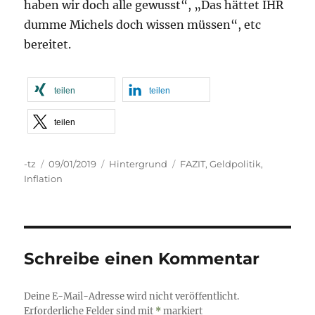
haben wir doch alle gewusst“, „Das hättet IHR
dumme Michels doch wissen müssen“, etc
bereitet.
teilen
teilen
teilen
Autor
Veröffentlicht
Kategorien
Schlagwörter
-tz
09/01/2019
Hintergrund
FAZIT
,
Geldpolitik
,
am
Inflation
Schreibe einen Kommentar
Deine E-Mail-Adresse wird nicht veröffentlicht.
Erforderliche Felder sind mit
*
markiert