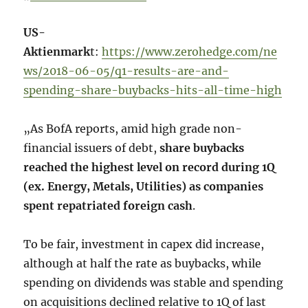
US-
Aktienmark
t:
https://www.zerohedge.com/ne
ws/2018-06-05/q1-results-are-and-
spending-share-buybacks-hits-all-time-high
„As BofA reports, amid high grade non-
financial issuers of debt,
share buybacks
reached the highest level on record during 1Q
(ex. Energy, Metals, Utilities) as companies
spent repatriated foreign cash
.
To be fair, investment in capex did increase,
although at half the rate as buybacks, while
spending on dividends was stable and spending
on acquisitions declined relative to 1Q of last