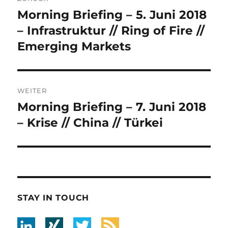
Navigation
Morning Briefing – 5. Juni 2018
Vorheriger
Beitrag:
– Infrastruktur // Ring of Fire //
Emerging Markets
WEITER
Morning Briefing – 7. Juni 2018
Nächster
Beitrag:
– Krise // China // Türkei
STAY IN TOUCH