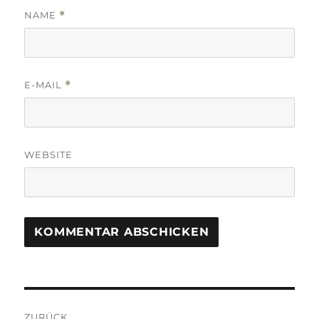
NAME
*
E-MAIL
*
WEBSITE
Beitrags-
ZURÜCK