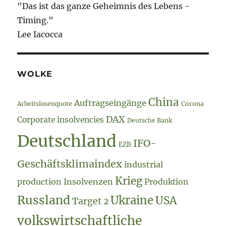
"Das ist das ganze Geheimnis des Lebens -
Timing."
Lee Iacocca
WOLKE
China
Auftragseingänge
Arbeitslosenquote
Corona
DAX
Corporate insolvencies
Deutsche Bank
Deutschland
IFO-
EZB
Geschäftsklimaindex
industrial
Krieg
production
Insolvenzen
Produktion
Russland
Ukraine
USA
Target 2
volkswirtschaftliche