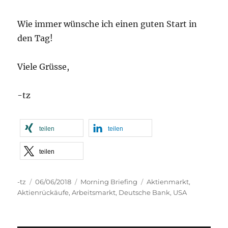
Wie immer wünsche ich einen guten Start in
den Tag!
Viele Grüsse,
-tz
teilen
teilen
teilen
Autor
Veröffentlicht
Kategorien
Schlagwörter
-tz
06/06/2018
Morning Briefing
Aktienmarkt
,
am
Aktienrückäufe
,
Arbeitsmarkt
,
Deutsche Bank
,
USA