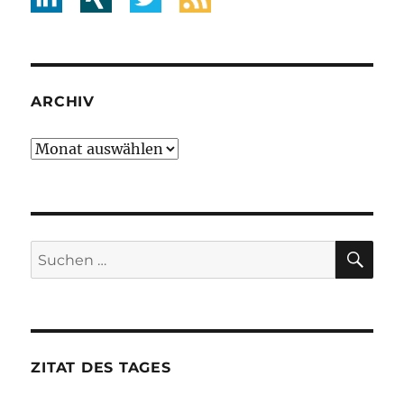
ARCHIV
Archiv
SU
Suche
nach:
ZITAT DES TAGES