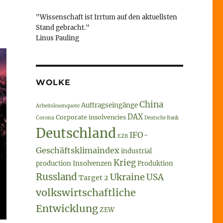
"Wissenschaft ist Irrtum auf den aktuellsten
Stand gebracht."
Linus Pauling
WOLKE
China
Auftragseingänge
Arbeitslosenquote
DAX
Corporate insolvencies
Corona
Deutsche Bank
Deutschland
IFO-
EZB
Geschäftsklimaindex
industrial
Krieg
production
Insolvenzen
Produktion
Russland
Ukraine
USA
Target 2
volkswirtschaftliche
Entwicklung
ZEW