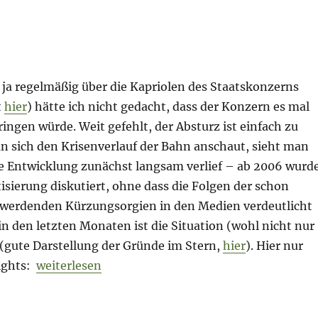
 ja regelmäßig über die Kapriolen des Staatskonzerns
t
hier
) hätte ich nicht gedacht, dass der Konzern es mal
bringen würde. Weit gefehlt, der Absturz ist einfach zu
n sich den Krisenverlauf der Bahn anschaut, sieht man
die Entwicklung zunächst langsam verlief – ab 2006 wurd
atisierung diskutiert, ohne dass die Folgen der schon
 werdenden Kürzungsorgien in den Medien verdeutlicht
n den letzten Monaten ist die Situation (wohl nicht nur
 (gute Darstellung der Gründe im Stern,
hier
). Hier nur
„Morning Briefing –11. Januar 2019 – Deutsche B
lights:
weiterlesen