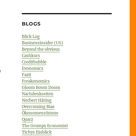
BLOGS
Blick Log
Businessinsider (US)
Beyond the obvious
Cashkurs
Creditbubble
Evonomics
e
Fazit
Freakonomics
Gloom Boom Doom
Nachdenkseiten
Norbert Häring
Overcoming Bias
ahn Special“
Ökonomenstimme
Quarz
The Grumpy Economist
Tichys Einblick