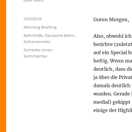
Quelle: Schatzi
Veröffentlicht
11/01/2019
Guten Morgen,
am
Kategorien
Morning Briefing
Schlagwörter
Bahnhöfe
,
Deutsche Bahn
,
Also, obwohl ich
Schienennetz
berichte (zuletz
Schreibe einen
auf ein Special 
zu
Kommentar
heftig. Wenn ma
Morning
Briefing
deutlich, dass 
–
ja über die Priv
11.
damals deutlich
Januar
2019
wurden. Gerade i
–
medial) gekippt
Deutsche
einige der High
Bahn
Special