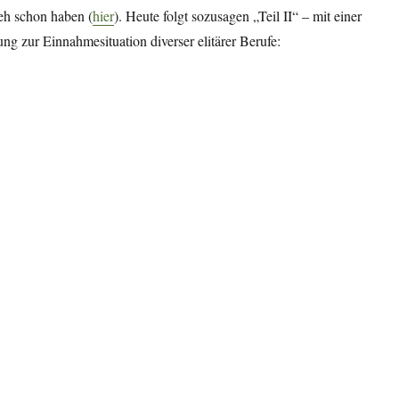
e eh schon haben (
hier
). Heute folgt sozusagen „Teil II“ – mit einer
 zur Einnahmesituation diverser elitärer Berufe:
 20. Dezember 2021 – Kamelle! Wir hams ja!“