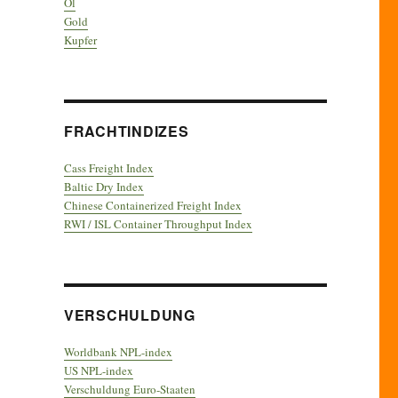
Öl
Gold
Kupfer
FRACHTINDIZES
Cass Freight Index
Baltic Dry Index
Chinese Containerized Freight Index
RWI / ISL Container Throughput Index
VERSCHULDUNG
Worldbank NPL-index
US NPL-index
Verschuldung Euro-Staaten