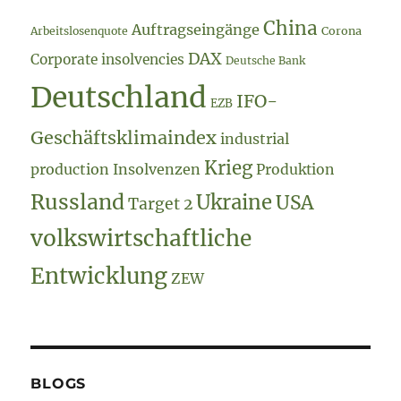
China
Auftragseingänge
Arbeitslosenquote
Corona
DAX
Corporate insolvencies
Deutsche Bank
Deutschland
IFO-
EZB
Geschäftsklimaindex
industrial
Krieg
production
Insolvenzen
Produktion
Russland
Ukraine
USA
Target 2
volkswirtschaftliche
Entwicklung
ZEW
BLOGS