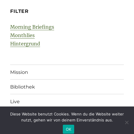
FILTER
Morning Briefings
Monthlies
Hintergrund
Mission
Bibliothek
Live
Diese Website benutzt Cookies. Wenn du die Website weiter
nutzt, gehen wir von deinem Einverständnis aus.
legonomics
Impressum
/
Datenschutz
/
Kommentarregeln
OK