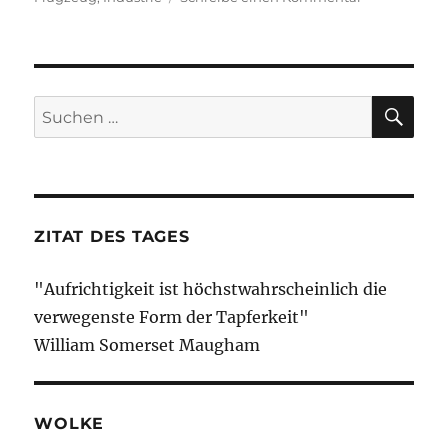
Morning
Briefing
–
16.
Januar
SU
Suche
2020
nach:
–
Fliegen-
Special
ZITAT DES TAGES
"Aufrichtigkeit ist höchstwahrscheinlich die
verwegenste Form der Tapferkeit"
William Somerset Maugham
WOLKE