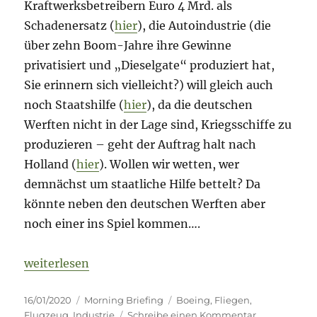
Kraftwerksbetreibern Euro 4 Mrd. als
Schadenersatz (
hier
), die Autoindustrie (die
über zehn Boom-Jahre ihre Gewinne
privatisiert und „Dieselgate“ produziert hat,
Sie erinnern sich vielleicht?) will gleich auch
noch Staatshilfe (
hier
), da die deutschen
Werften nicht in der Lage sind, Kriegsschiffe zu
produzieren – geht der Auftrag halt nach
Holland (
hier
). Wollen wir wetten, wer
demnächst um staatliche Hilfe bettelt? Da
könnte neben den deutschen Werften aber
noch einer ins Spiel kommen….
„Morning Briefing – 16. Januar 2020 – Fliegen-Spe
weiterlesen
Veröffentlicht
Kategorien
Schlagwörter
16/01/2020
Morning Briefing
Boeing
,
Fliegen
,
am
zu
Flugzeug
,
Industrie
Schreibe einen Kommentar