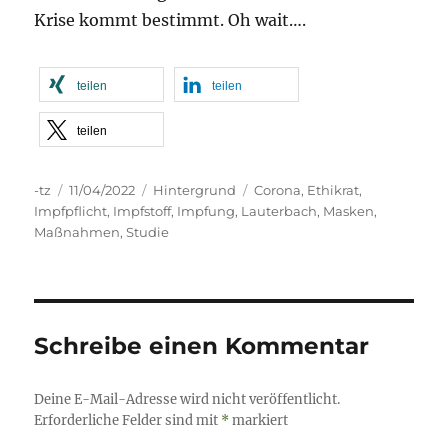
Krise kommt bestimmt. Oh wait….
teilen
teilen
teilen
Autor
Veröffentlicht
Kategorien
Schlagwörter
-tz
11/04/2022
Hintergrund
Corona
,
Ethikrat
,
am
Impfpflicht
,
Impfstoff
,
Impfung
,
Lauterbach
,
Masken
,
Maßnahmen
,
Studie
Schreibe einen Kommentar
Deine E-Mail-Adresse wird nicht veröffentlicht.
Erforderliche Felder sind mit
*
markiert