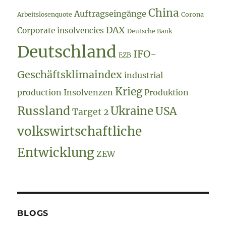
China
Auftragseingänge
Arbeitslosenquote
Corona
DAX
Corporate insolvencies
Deutsche Bank
Deutschland
IFO-
EZB
Geschäftsklimaindex
industrial
Krieg
production
Insolvenzen
Produktion
Russland
Ukraine
USA
Target 2
volkswirtschaftliche
Entwicklung
ZEW
BLOGS