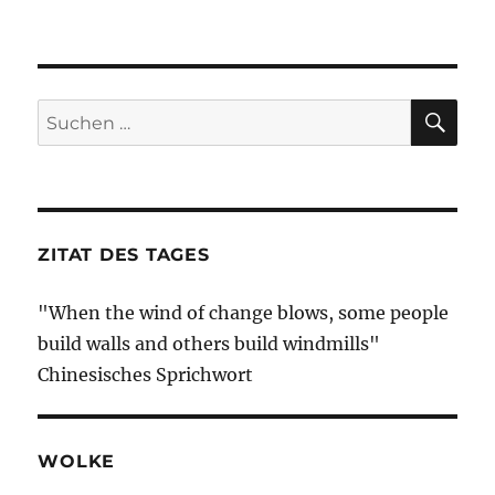
SU
Suche
nach:
ZITAT DES TAGES
"When the wind of change blows, some people
build walls and others build windmills"
Chinesisches Sprichwort
WOLKE