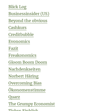
Blick Log
Businessinsider (US)
Beyond the obvious
Cashkurs
Creditbubble
Evonomics
Fazit
Freakonomics
Gloom Boom Doom
Nachdenkseiten
Norbert Häring
Overcoming Bias
Ökonomenstimme
Quarz
The Grumpy Economist
Tichys Einblick