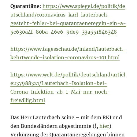
Quarantäne
:
https://www.spiegel.de/politik/de
utschland/coronavirus-karl-lauterbach-
gesteht-fehler-bei-quarantaeneregeln-ein-a-
5c630a4f-80ba-46e6-9de9-33a551846348
https://www.tagesschau.de/inland/lauterbach-
kehrtwende-isolation-coronavirus-101.html
https://www.welt.de/politik/deutschland/articl
e237988321/Lauterbach-Isolation-bei-
Corona-Infektion-ab-1-Mai-nur-noch-
freiwillig.html
Das Herr Lauterbach seine – mit dem RKI und
den Bundesländern abgestimmte (!,
hier
)
Verkürzung der Quarantäneregelungen binnen