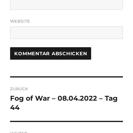
WEBSITE
Beitrags-
ZURÜCK
Navigation
Fog of War – 08.04.2022 – Tag
Vorheriger
Beitrag:
44