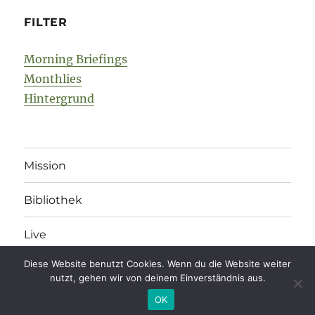
FILTER
Morning Briefings
Monthlies
Hintergrund
Mission
Bibliothek
Live
Diese Website benutzt Cookies. Wenn du die Website weiter
nutzt, gehen wir von deinem Einverständnis aus.
legonomics
Impressum
/
Datenschutz
/
Kommentarregeln
OK