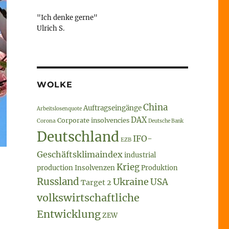
"Ich denke gerne"
Ulrich S.
WOLKE
China
Auftragseingänge
Arbeitslosenquote
DAX
Corporate insolvencies
Corona
Deutsche Bank
Deutschland
IFO-
EZB
Geschäftsklimaindex
industrial
Krieg
production
Insolvenzen
Produktion
Russland
Ukraine
USA
Target 2
volkswirtschaftliche
Entwicklung
ZEW