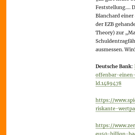
Feststellung…. D
Blanchard einer 
der EZB gehande
Theory) zur „Ma
Schuldentragfäh
ausmessen. Wir
Deutsche Bank
:
offenbar-einen
ld.1489478
https://www.spi
riskante-wertp
https://www.ze
eu50-billion-ba