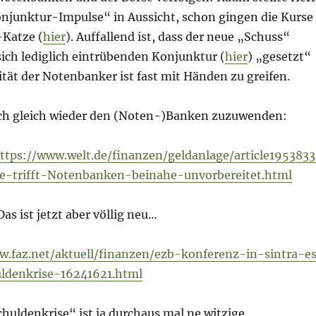
njunktur-Impulse“ in Aussicht, schon gingen die Kurse
-Katze (
hier
). Auffallend ist, dass der neue „Schuss“
sich lediglich eintrübenden Konjunktur (
hier
) „gesetzt“
ität der Notenbanker ist fast mit Händen zu greifen.
ich gleich wieder den (Noten-)Banken zuzuwenden:
ttps://www.welt.de/finanzen/geldanlage/article195383
se-trifft-Notenbanken-beinahe-unvorbereitet.html
as ist jetzt aber völlig neu…
w.faz.net/aktuell/finanzen/ezb-konferenz-in-sintra-e
uldenkrise-16241621.html
chuldenkrise“ ist ja durchaus mal ne witzige