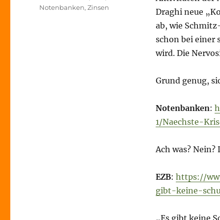
Notenbanken
,
Zinsen
Draghi neue „Ko
ab, wie Schmitz
schon bei einer 
wird. Die Nervos
Grund genug, s
Notenbanken
:
h
1/Naechste-Kri
Ach was? Nein? D
EZB
:
https://ww
gibt-keine-sch
„Es gibt keine S