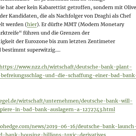
ie hat aber kein Kabarettist getroffen, sondern mit Olive
der Kandidaten, die als Nachfolger von Draghi als Chef
lt werden (
hier
). Er dürfte MMT (Modern Monetary
rktreife“ führen und die Grenzen der
igkeit der Eurozone bis zum letzten Zentimeter
d bestimmt superwitzig….
https://www.nzz.ch/wirtschaft/deutsche-bank-plant-
-befreiungsschlag-und-die-schaffung-einer-bad-bank
egel.de/wirtschaft/unternehmen/deutsche-bank-will-
apiere-in-bad-bank-auslagern-a-1272743.html
rohedge.com/news/2019-06-16/deutsche-bank-launch
d-bank-housing-billions-toxic-derivatives