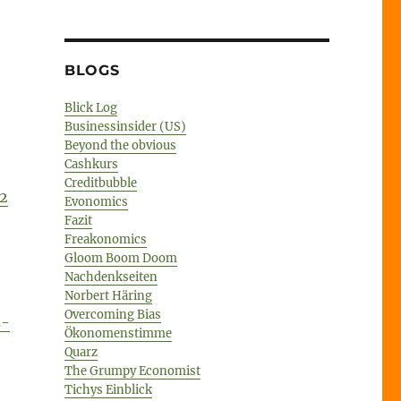
BLOGS
Blick Log
Businessinsider (US)
Beyond the obvious
Cashkurs
Creditbubble
32
Evonomics
Fazit
Freakonomics
Gloom Boom Doom
Nachdenkseiten
Norbert Häring
Overcoming Bias
s-
Ökonomenstimme
Quarz
The Grumpy Economist
Tichys Einblick