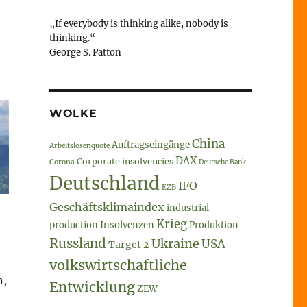
„If everybody is thinking alike, nobody is
thinking.“
George S. Patton
WOLKE
China
Auftragseingänge
Arbeitslosenquote
DAX
Corporate insolvencies
Corona
Deutsche Bank
Deutschland
IFO-
EZB
Geschäftsklimaindex
industrial
Krieg
production
Insolvenzen
Produktion
Russland
Ukraine
USA
Target 2
volkswirtschaftliche
n,
Entwicklung
ZEW