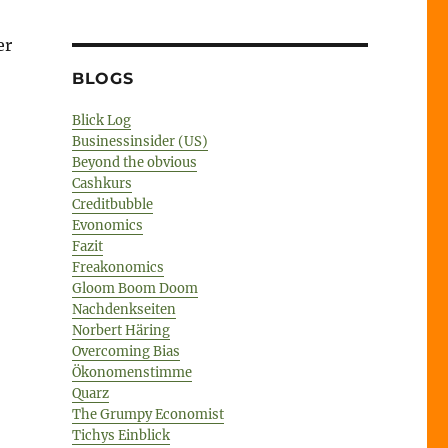
er
25. September 2018 – Wohnungen // Prekariat // Leben
BLOGS
Blick Log
Businessinsider (US)
Beyond the obvious
Cashkurs
Creditbubble
Evonomics
Fazit
Freakonomics
Gloom Boom Doom
Nachdenkseiten
Norbert Häring
Overcoming Bias
Ökonomenstimme
Quarz
The Grumpy Economist
Tichys Einblick