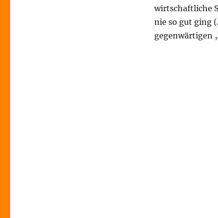
Wohnungen
wirtschaftliche 
//
nie so gut ging 
Prekariat
//
gegenwärtigen „
Lebensversicherungen