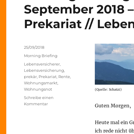
September 2018 
Prekariat // Leb
Veröffentlicht
25/09/2018
am
Kategorien
Morning Briefing
Schlagwörter
Lebensversicherer
,
Lebensversicherung
,
prekär
,
Prekariat
,
Rente
,
Wohnungsmarkt
,
Wohnungsnot
(Quelle: Schatzi)
Schreibe einen
zu
Kommentar
Guten Morgen,
Morning
Briefing –
Heute mal ein Gr
25.
September 2018 –
ich rede nicht ü