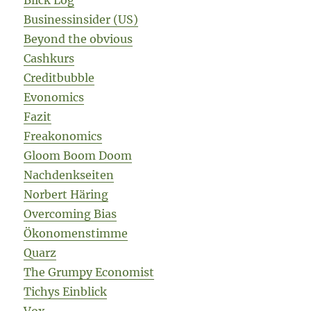
Blick Log
Businessinsider (US)
Beyond the obvious
Cashkurs
Creditbubble
Evonomics
Fazit
Freakonomics
Gloom Boom Doom
Nachdenkseiten
Norbert Häring
Overcoming Bias
Ökonomenstimme
Quarz
The Grumpy Economist
Tichys Einblick