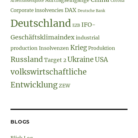
Auftragseingänge
Arbeitslosenquote
Corona
DAX
Corporate insolvencies
Deutsche Bank
Deutschland
IFO-
EZB
Geschäftsklimaindex
industrial
Krieg
production
Insolvenzen
Produktion
Russland
Ukraine
USA
Target 2
volkswirtschaftliche
Entwicklung
ZEW
BLOGS