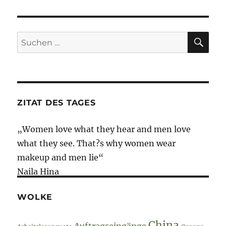
Briefing
–
20.
Oktober
SU
Suche
2020
nach:
–
Montesquieu-
Special
ZITAT DES TAGES
„Women love what they hear and men love
what they see. That?s why women wear
makeup and men lie“
Naila Hina
WOLKE
China