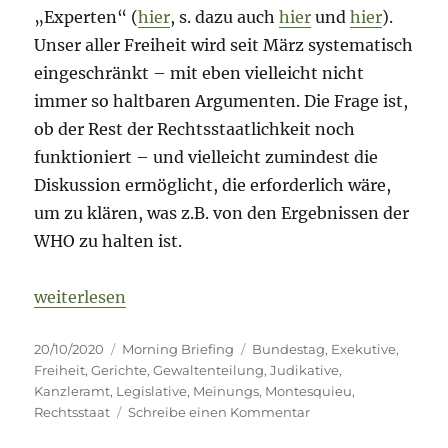
„Experten“ (
hier
, s. dazu auch
hier
und
hier
).
Unser aller Freiheit wird seit März systematisch
eingeschränkt – mit eben vielleicht nicht
immer so haltbaren Argumenten. Die Frage ist,
ob der Rest der Rechtsstaatlichkeit noch
funktioniert – und vielleicht zumindest die
Diskussion ermöglicht, die erforderlich wäre,
um zu klären, was z.B. von den Ergebnissen der
WHO zu halten ist.
„Morning Briefing – 20. Oktober 2020 – Montesqui
weiterlesen
Veröffentlicht
Kategorien
Schlagwörter
20/10/2020
Morning Briefing
Bundestag
,
Exekutive
,
am
Freiheit
,
Gerichte
,
Gewaltenteilung
,
Judikative
,
Kanzleramt
,
Legislative
,
Meinungs
,
Montesquieu
,
zu
Rechtsstaat
Schreibe einen Kommentar
Morning