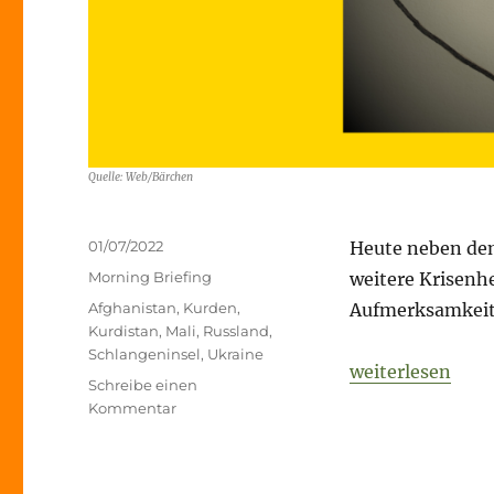
Quelle: Web/Bärchen
Veröffentlicht
01/07/2022
Heute neben dem 
am
Kategorien
Morning Briefing
weitere Krisenh
Schlagwörter
Afghanistan
,
Kurden
,
Aufmerksamkeit
Kurdistan
,
Mali
,
Russland
,
Schlangeninsel
,
Ukraine
„Fog of War – 1.
weiterlesen
Schreibe einen
zu
Kommentar
Fog
of
War