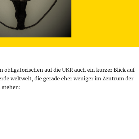
obligatorischen auf die UKR auch ein kurzer Blick auf
erde weltweit, die gerade eher weniger im Zentrum der
 stehen:
 Juli 2022 – Tag 128“