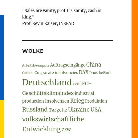
"Sales are vanity, profit is sanity, cash is
king."
Prof. Kevin Kaiser, INSEAD
WOLKE
China
Auftragseingänge
Arbeitslosenquote
DAX
Corporate insolvencies
Corona
Deutsche Bank
Deutschland
IFO-
EZB
Geschäftsklimaindex
industrial
Krieg
production
Insolvenzen
Produktion
Russland
Ukraine
USA
Target 2
volkswirtschaftliche
Entwicklung
ZEW