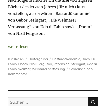
Nachfolgend möchte ich die drei wichtigsten
Bücher des letzten Jahres (für mich) kurz
vorstellen, als da wären „Bastardökonomie“
von Gabor Steingart, „Die Weimarer
Verfassung“ von Udo di Fabio sowie „Doom“
von Niall Ferguson:
„Zum Jahresanfang – Der Blick zurück nach vorne“
weiterlesen
Veröffentlicht
Kategorien
Schlagwörter
03/01/2022
Hintergrund
Bastardökonomie
,
Buch
,
Di
am
Fabio
,
Doom
,
Niall Ferguson
,
Rezension
,
Steingart
,
Udo di
Fabio
,
Weimar
,
Weimarer Verfassung
Schreibe einen
zu
Kommentar
Zum
Jahresanfang
–
Der
Blick
SU
Suche
zurück