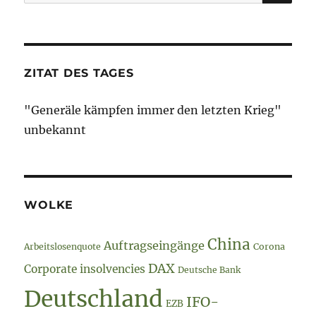
nach:
nach
vorne
ZITAT DES TAGES
"Generäle kämpfen immer den letzten Krieg"
unbekannt
WOLKE
China
Auftragseingänge
Arbeitslosenquote
Corona
DAX
Corporate insolvencies
Deutsche Bank
Deutschland
IFO-
EZB