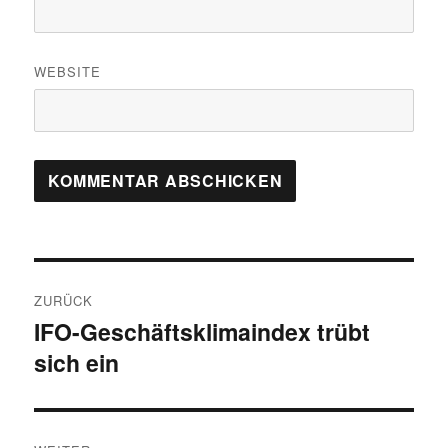
WEBSITE
Beitrags-
ZURÜCK
Navigation
IFO-Geschäftsklimaindex trübt
Vorheriger
sich ein
Beitrag: