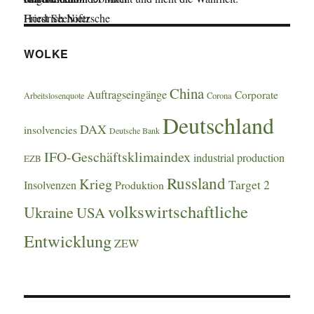
Friedrich Nietzsche
Horst Seehofer
WOLKE
China
Auftragseingänge
Corporate
Arbeitslosenquote
Corona
Deutschland
DAX
insolvencies
Deutsche Bank
IFO-Geschäftsklimaindex
industrial production
EZB
Russland
Krieg
Target 2
Insolvenzen
Produktion
volkswirtschaftliche
Ukraine
USA
Entwicklung
ZEW