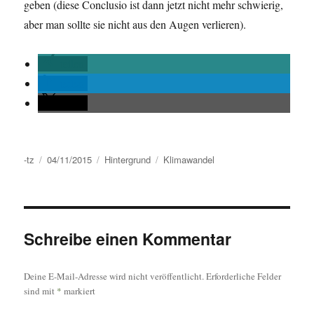
geben (diese Conclusio ist dann jetzt nicht mehr schwierig,
aber man sollte sie nicht aus den Augen verlieren).
teilen
teilen
teilen
Autor
Veröffentlicht
Kategorien
Schlagwörter
-tz
04/11/2015
Hintergrund
Klimawandel
am
Schreibe einen Kommentar
Deine E-Mail-Adresse wird nicht veröffentlicht.
Erforderliche Felder
sind mit
*
markiert