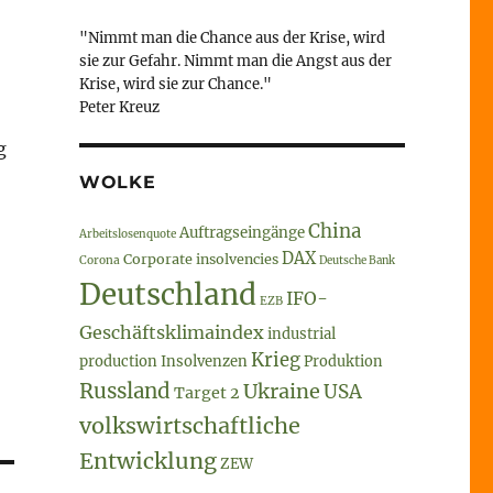
"Nimmt man die Chance aus der Krise, wird
sie zur Gefahr. Nimmt man die Angst aus der
Krise, wird sie zur Chance."
Peter Kreuz
g
WOLKE
China
Auftragseingänge
Arbeitslosenquote
DAX
Corporate insolvencies
Corona
Deutsche Bank
Deutschland
IFO-
EZB
Geschäftsklimaindex
industrial
Krieg
production
Insolvenzen
Produktion
Russland
Ukraine
USA
Target 2
volkswirtschaftliche
Entwicklung
ZEW