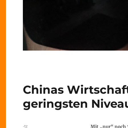
Chinas Wirtscha
geringsten Niveau
Autor
-tz
Mit „nur“ noch 