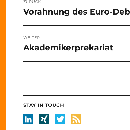
ZURÜCK
Navigation
Vorahnung des Euro-Deb
Vorheriger
Beitrag:
WEITER
Akademikerprekariat
Nächster
Beitrag:
STAY IN TOUCH