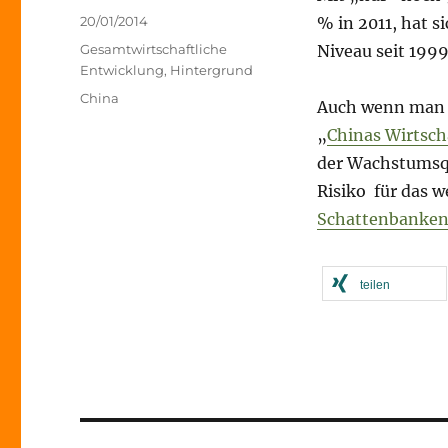
Veröffentlicht
20/01/2014
% in 2011, hat s
am
Kategorien
Gesamtwirtschaftliche
Niveau seit 199
Entwicklung
,
Hintergrund
Schlagwörter
China
Auch wenn man n
„
Chinas Wirtsch
der Wachstumsqu
Risiko für das 
Schattenbanke
teilen