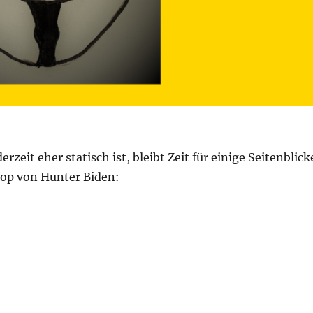
erzeit eher statisch ist, bleibt Zeit für einige Seitenblick
top von Hunter Biden:
6.04.2022 – Tag 42“