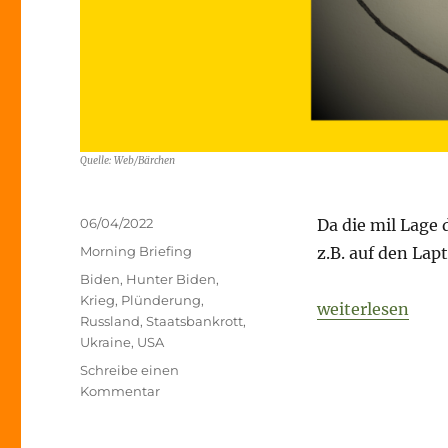
Quelle: Web/Bärchen
Veröffentlicht
06/04/2022
Da die mil Lage d
am
Kategorien
Morning Briefing
z.B. auf den Lap
Schlagwörter
Biden
,
Hunter Biden
,
Krieg
,
Plünderung
,
„Fog of War – 0
weiterlesen
Russland
,
Staatsbankrott
,
Ukraine
,
USA
Schreibe einen
zu
Kommentar
Fog
of