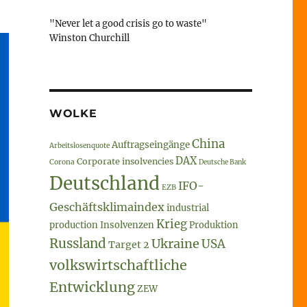
"Never let a good crisis go to waste"
Winston Churchill
WOLKE
China
Auftragseingänge
Arbeitslosenquote
DAX
Corporate insolvencies
Corona
Deutsche Bank
Deutschland
IFO-
EZB
Geschäftsklimaindex
industrial
Krieg
production
Insolvenzen
Produktion
Russland
Ukraine
USA
Target 2
volkswirtschaftliche
Entwicklung
ZEW